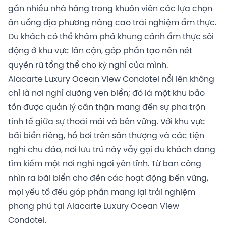
gần nhiều nhà hàng trong khuôn viên các lựa chọn
ăn uống địa phương nâng cao trải nghiệm ẩm thực.
Du khách có thể khám phá khung cảnh ẩm thực sôi
động ở khu vực lân cận, góp phần tạo nên nét
quyến rũ tổng thể cho kỳ nghỉ của mình.
Alacarte Luxury Ocean View Condotel nổi lên không
chỉ là nơi nghỉ dưỡng ven biển; đó là một khu bảo
tồn được quản lý cẩn thận mang đến sự pha trộn
tinh tế giữa sự thoải mái và bền vững. Với khu vực
bãi biển riêng, hồ bơi trên sân thượng và các tiện
nghi chu đáo, nơi lưu trú này vẫy gọi du khách đang
tìm kiếm một nơi nghỉ ngơi yên tĩnh. Từ ban công
nhìn ra bãi biển cho đến các hoạt động bền vững,
mọi yếu tố đều góp phần mang lại trải nghiệm
phong phú tại Alacarte Luxury Ocean View
Condotel.