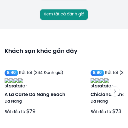
Xem tất cả đánh giá
Khách sạn khác gần đây
8.40
Rất tốt
(364 Đánh giá)
8.90
Rất tốt
(322
A La Carte Da Nang Beach
Chicland Danan
Da Nang
Da Nang
$79
$73
Bắt đầu từ
Bắt đầu từ