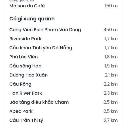
Cafe/quán bar
Maison du Café
150 m
Có gì xung quanh
Cong Vien Bien Pham Van Dong
450 m
Riverside Park
1,7 km
Cầu khóa Tình yêu Đà Nẵng
1,7 km
Phú Lộc Viên
1,8 km
Cầu sông Hàn
1,9 km
Đường Hoa Xuân
2,1 km
Cầu Rồng
2,2 km
Han River Park
2,3 km
Bảo tàng điêu khắc Chăm
2,5 km
Apec Park
2,5 km
Cầu Trần Thị Lý
2,7 km