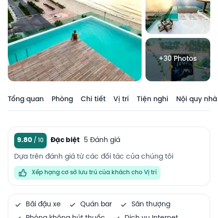
+30 Photos
Tổng quan
Phòng
Chi tiết
Vị trí
Tiện nghi
Nội quy nhà
9.80
Đặc biệt
5 Đánh giá
Dựa trên đánh giá từ các đối tác của chúng tôi
Xếp hạng cơ sở lưu trú của khách cho Vị trí
Bãi đậu xe
Quán bar
Sân thượng