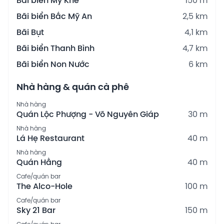
Bãi biển Mỹ Khê
150 m
Bãi biển Bắc Mỹ An
2,5 km
Bãi Bụt
4,1 km
Bãi biển Thanh Bình
4,7 km
Bãi biển Non Nước
6 km
Nhà hàng & quán cà phê
Nhà hàng
Quán Lộc Phượng - Võ Nguyên Giáp
30 m
Nhà hàng
Lá Hẹ Restaurant
40 m
Nhà hàng
Quán Hằng
40 m
Cafe/quán bar
The Alco-Hole
100 m
Cafe/quán bar
Sky 21 Bar
150 m