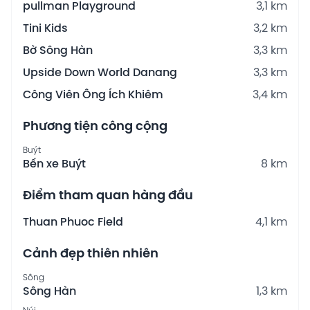
pullman Playground
3,1 km
Tini Kids
3,2 km
Bờ Sông Hàn
3,3 km
Upside Down World Danang
3,3 km
Công Viên Ông Ích Khiêm
3,4 km
Phương tiện công cộng
Buýt
Bến xe Buýt
8 km
Điểm tham quan hàng đầu
Thuan Phuoc Field
4,1 km
Cảnh đẹp thiên nhiên
Sông
Sông Hàn
1,3 km