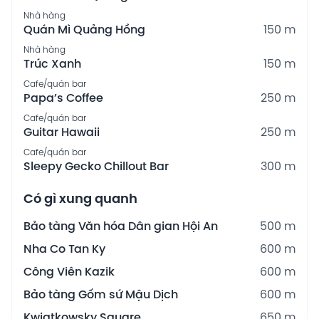
Nhà hàng
Quán Mì Quảng Hồng
150 m
Nhà hàng
Trúc Xanh
150 m
Cafe/quán bar
Papa’s Coffee
250 m
Cafe/quán bar
Guitar Hawaii
250 m
Cafe/quán bar
Sleepy Gecko Chillout Bar
300 m
Có gì xung quanh
Bảo tàng Văn hóa Dân gian Hội An
500 m
Nha Co Tan Ky
600 m
Công Viên Kazik
600 m
Bảo tàng Gốm sứ Mậu Dịch
600 m
Kwiatkowsky Square
650 m