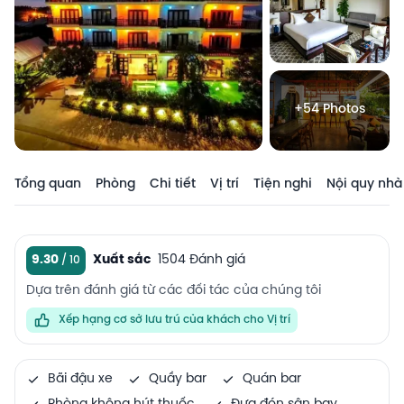
+54 Photos
Tổng quan
Phòng
Chi tiết
Vị trí
Tiện nghi
Nội quy nhà
9.30
Xuất sắc
1504 Đánh giá
Dựa trên đánh giá từ các đối tác của chúng tôi
Xếp hạng cơ sở lưu trú của khách cho Vị trí
Bãi đậu xe
Quầy bar
Quán bar