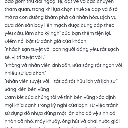
bao gồm thu đổi ngoại tệ, đặt vé và các chuyến
tham quan, trong khi lựa chọn thuê xe đạp và ô tô
mở ra con đường khám phá cá nhân hóa. Dịch vụ
đưa đón sân bay liền mạch được cung cấp theo
yêu cầu, làm cho kỳ nghỉ của bạn thêm tiện lợi.
Điểm nổi bật từ đánh giá của khách
"Khách sạn tuyệt vời, con người đáng yêu, rất sạch
sẽ, vị trí tuyệt vời ."
"Phòng và nhân viên xinh xắn. Bữa sáng rất ngon với
nhiều sự lựa chọn."
"Nhân viên tuyệt vời - tất cả rất hữu ích và lịch sự."
Sáng kiến ​​bền vững
Cam kết của chúng tôi về tính bền vững xác định
mọi khía cạnh trong kỳ nghỉ của bạn. Từ việc tránh
sử dụng đồ nhựa dùng một lần cho đồ vệ sinh cá
nhân cỡ nhỏ, máy khuấy, ống hút và chai nước giải