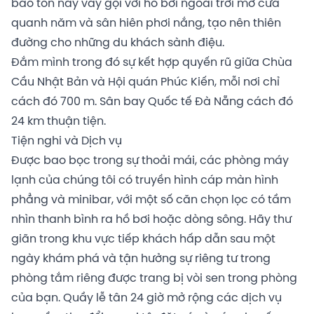
bảo tồn này vẫy gọi với hồ bơi ngoài trời mở cửa
quanh năm và sân hiên phơi nắng, tạo nên thiên
đường cho những du khách sành điệu.
Đắm mình trong đó sự kết hợp quyến rũ giữa Chùa
Cầu Nhật Bản và Hội quán Phúc Kiến, mỗi nơi chỉ
cách đó 700 m. Sân bay Quốc tế Đà Nẵng cách đó
24 km thuận tiện.
Tiện nghi và Dịch vụ
Được bao bọc trong sự thoải mái, các phòng máy
lạnh của chúng tôi có truyền hình cáp màn hình
phẳng và minibar, với một số căn chọn lọc có tầm
nhìn thanh bình ra hồ bơi hoặc dòng sông. Hãy thư
giãn trong khu vực tiếp khách hấp dẫn sau một
ngày khám phá và tận hưởng sự riêng tư trong
phòng tắm riêng được trang bị vòi sen trong phòng
của bạn. Quầy lễ tân 24 giờ mở rộng các dịch vụ