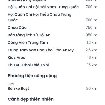
Hội Quán Chi Hội Hải Nam Trung Quốc
700 m
Hội Quán Chi Hội Triều Châu Trung
Quốc
700 m
Chùa Cầu
750 m
Bảo tàng lịch sử Hội An
950 m
Công Viên Trung Tâm
1,2 km
Trung Tam Van Hoa Khoi Pho An My
2,6 km
Kids Area
13 km
Khu Vui Chơi Thiếu Nhi
15 km
Phương tiện công cộng
Buýt
Bến xe Buýt
26 km
Cảnh đẹp thiên nhiên