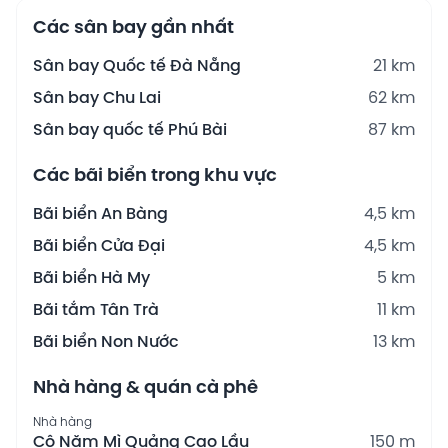
Các sân bay gần nhất
Sân bay Quốc tế Đà Nẵng
21 km
Sân bay Chu Lai
62 km
Sân bay quốc tế Phú Bài
87 km
Các bãi biển trong khu vực
Bãi biển An Bàng
4,5 km
Bãi biển Cửa Đại
4,5 km
Bãi biển Hà My
5 km
Bãi tắm Tân Trà
11 km
Bãi biển Non Nước
13 km
Nhà hàng & quán cà phê
Nhà hàng
Cô Năm Mì Quảng Cao Lầu
150 m