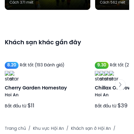
Cách 371 mét
Cách 562 mét
Khách sạn khác gần đây
8.20
Rất tốt
(193 Đánh giá)
9.30
Rất tốt
(275
Cherry Garden Homestay
Chillax Old Town
Hoi An
Hoi An
$11
$39
Bắt đầu từ
Bắt đầu từ
Trang chủ
/
Khu vực Hội An
/
Khách sạn ở Hội An
/