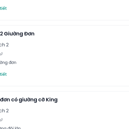
tiết
2 Giường Đơn
ch 2
2
m
ường đơn
tiết
đơn có giường cỡ King
ch 2
2
m
ờng đôi lớn