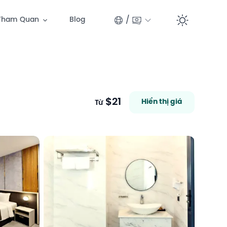
/
Tham Quan
Blog
Switc
$21
Hiển thị giá
Từ