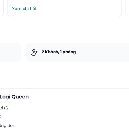
Xem chi tiết
2 Khách, 1 phòng
Loại Queen
ch 2
2
ờng đôi