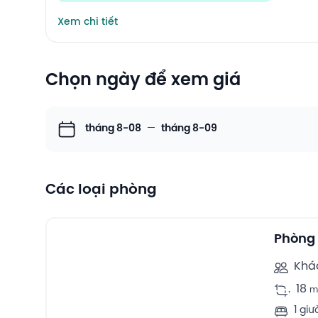
Xem chi tiết
Chọn ngày để xem giá
tháng 8-08
—
tháng 8-09
Các loại phòng
10
Double rooms -
Phòng 
Khá
.
18
m
1 giư