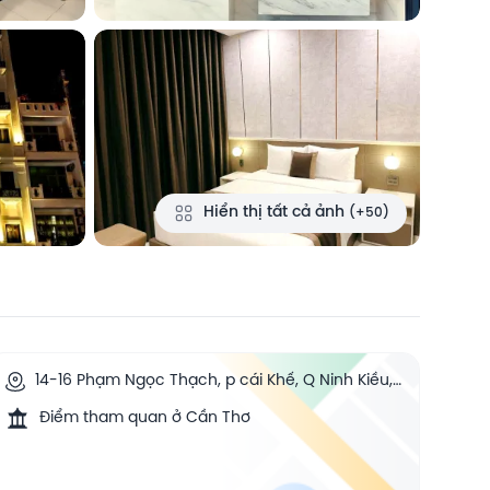
Hiển thị tất cả ảnh
(+50)
14-16 Phạm Ngọc Thạch, p cái Khế, Q Ninh Kiều,
TP Cần Thơ, Can Tho, Vietnam
Điểm tham quan ở Cần Thơ