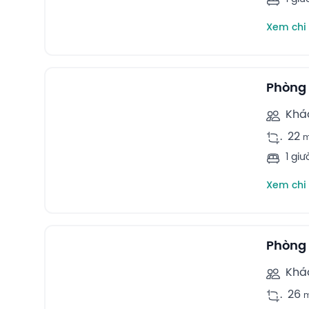
Xem chi 
7
Triple rooms -
Phòng
Khá
.
22
1 gi
Xem chi 
12
Quadruple rooms -
Phòng 
Khá
.
26