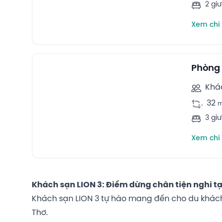
2 gi
Xem chi 
7
Family rooms -
Phòng 
Khá
.
32
3 gi
Xem chi 
Khách sạn LION 3: Điểm dừng chân tiện nghi tạ
Khách sạn LION 3 tự hào mang đến cho du khách 
Thơ.