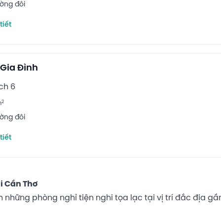
ường đôi
tiết
Gia Đình
ch 6
2
m
ường đôi
tiết
i Cần Thơ
những phòng nghỉ tiện nghi tọa lạc tại vị trí đắc địa 