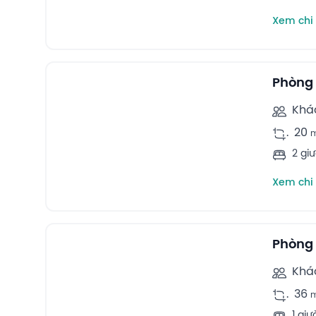
Xem chi 
4
Twin rooms -
Phòng 
Khá
.
20
2 gi
Xem chi 
13
Double rooms -
Phòng 
Khá
.
36
1 giư