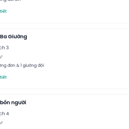
tiết
 Ba Giường
ch 3
2
m
ường đơn & 1 giường đôi
tiết
bốn người
ch 4
2
m