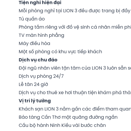
Tiện nghi hiện đại
Mỗi phòng nghỉ tại LION 3 đều được trang bị đầy
Tủ quần áo
Phòng tắm riêng với đồ vệ sinh cá nhân miễn ph
TV màn hình phẳng
Máy điều hòa
Một số phòng có khu vực tiếp khách
Dịch vụ chu đáo
Đội ngũ nhân viên tận tâm của LION 3 luôn sẵn
Dịch vụ phòng 24/7
Lễ tân 24 giờ
Dịch vụ cho thuê xe hơi thuận tiện khám phá th
Vị trí lý tưởng
Khách sạn LION 3 nằm gần các điểm tham quan n
Bảo tàng Cần Thơ một quãng đường ngắn
Cầu bộ hành Ninh Kiều vài bước chân