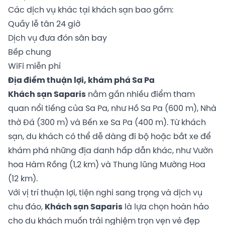
Các dịch vụ khác tại khách sạn bao gồm:
Quầy lễ tân 24 giờ
Dịch vụ đưa đón sân bay
Bếp chung
WiFi miễn phí
Địa điểm thuận lợi, khám phá Sa Pa
Khách sạn Saparis
nằm gần nhiều điểm tham
quan nổi tiếng của Sa Pa, như Hồ Sa Pa (600 m), Nhà
thờ Đá (300 m) và Bến xe Sa Pa (400 m). Từ khách
sạn, du khách có thể dễ dàng đi bộ hoặc bắt xe để
khám phá những địa danh hấp dẫn khác, như Vườn
hoa Hàm Rồng (1,2 km) và Thung lũng Mường Hoa
(12 km).
Với vị trí thuận lợi, tiện nghi sang trọng và dịch vụ
chu đáo,
Khách sạn Saparis
là lựa chọn hoàn hảo
cho du khách muốn trải nghiệm trọn vẹn vẻ đẹp