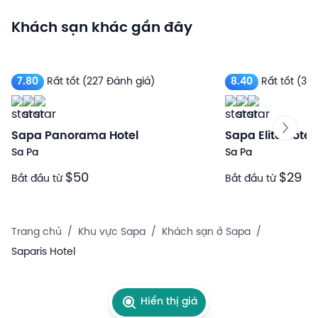
Khách sạn khác gần đây
7.80
Rất tốt
(227 Đánh giá)
8.40
Rất tốt
(309
Sapa Panorama Hotel
Sapa Elite Hotel
Sa Pa
Sa Pa
$50
$29
Bắt đầu từ
Bắt đầu từ
Trang chủ
/
Khu vực Sapa
/
Khách sạn ở Sapa
/
Saparis Hotel
Hiển thị giá