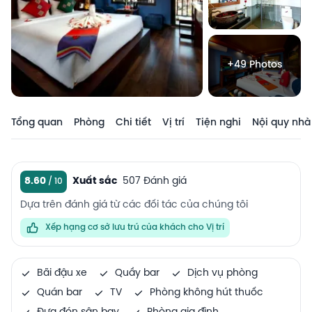
+49 Photos
Tổng quan
Phòng
Chi tiết
Vị trí
Tiện nghi
Nội quy nhà
8.60
Xuất sắc
507 Đánh giá
Dựa trên đánh giá từ các đối tác của chúng tôi
Xếp hạng cơ sở lưu trú của khách cho Vị trí
Bãi đậu xe
Quầy bar
Dịch vụ phòng
Quán bar
TV
Phòng không hút thuốc