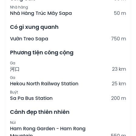
Nhà hàng
Nhà Hàng Trúc Mây Sapa
50 m
Có gì xung quanh
Vườn Treo Sapa
750 m
Phương tiện công cộng
Ga
河口
23 km
Ga
Hekou North Railway Station
25 km
Buýt
Sa Pa Bus Station
200 m
Cảnh đẹp thiên nhiên
Núi
Ham Rong Garden - Ham Rong