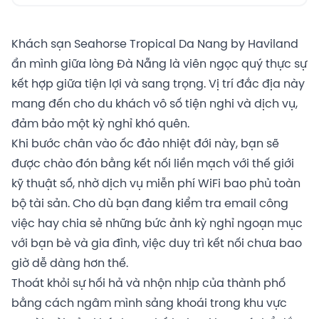
Khách sạn Seahorse Tropical Da Nang by Haviland
ẩn mình giữa lòng Đà Nẵng là viên ngọc quý thực sự
kết hợp giữa tiện lợi và sang trọng. Vị trí đắc địa này
mang đến cho du khách vô số tiện nghi và dịch vụ,
đảm bảo một kỳ nghỉ khó quên.
Khi bước chân vào ốc đảo nhiệt đới này, bạn sẽ
được chào đón bằng kết nối liền mạch với thế giới
kỹ thuật số, nhờ dịch vụ miễn phí WiFi bao phủ toàn
bộ tài sản. Cho dù bạn đang kiểm tra email công
việc hay chia sẻ những bức ảnh kỳ nghỉ ngoạn mục
với bạn bè và gia đình, việc duy trì kết nối chưa bao
giờ dễ dàng hơn thế.
Thoát khỏi sự hối hả và nhộn nhịp của thành phố
bằng cách ngâm mình sảng khoái trong khu vực