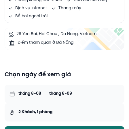
Phòng không hút thuốc
Đưa đón sân bay
Dịch vụ Internet
Thang máy
Bể bơi ngoài trời
29 Yen Bai, Hai Chau , Da Nang, Vietnam
Điểm tham quan ở Đà Nẵng
Chọn ngày để xem giá
tháng 8-08
—
tháng 8-09
2 Khách, 1 phòng