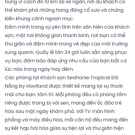
hùng vĩ cách đó 10 km lái xe ngắn, nơi du khách có
thể khám phá những hang động cổ xưa và chứng
kiến ​​khung cảnh ngoạn mục.
Đắm mình trong sự yên tĩnh trên sân hiên của khách
sạn, một nơi không gian thanh bình, nơi bạn có thể
thư giãn và đắm mình trong vẻ đẹp của môi trường
xung quanh. Quầy lễ tân 24 giờ luôn sẵn sàng phục
vụ bạn, đảm bảo đáp ứng nhu cầu của bạn bất cứ
lúc nào trong ngày hay đêm.
Các phòng tại Khách sạn Seahorse Tropical Đà
Nẵng by Haviland được thiết kế mang lại sự thoải
mái cho bạn. tâm trí. Mỗi phòng đều có phòng tắm
riêng được trang bị vòi sen, mang đến ốc đảo trẻ
hóa sau một ngày khám phá. Với TV màn hình
phẳng và máy điều hòa, mỗi căn hộ đều mang đến
sự kết hợp hài hòa giữa sự tiện lợi và thư giãn hiện