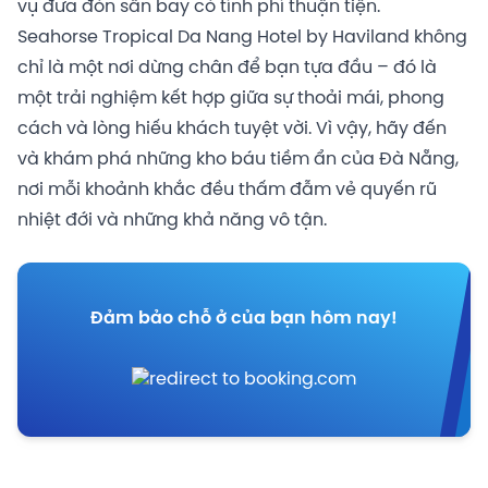
vụ đưa đón sân bay có tính phí thuận tiện.
Seahorse Tropical Da Nang Hotel by Haviland không
chỉ là một nơi dừng chân để bạn tựa đầu – đó là
một trải nghiệm kết hợp giữa sự thoải mái, phong
cách và lòng hiếu khách tuyệt vời. Vì vậy, hãy đến
và khám phá những kho báu tiềm ẩn của Đà Nẵng,
nơi mỗi khoảnh khắc đều thấm đẫm vẻ quyến rũ
nhiệt đới và những khả năng vô tận.
Đảm bảo chỗ ở của bạn hôm nay!