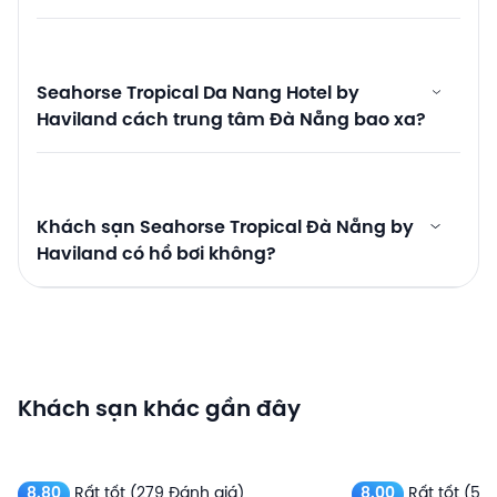
Seahorse Tropical Da Nang Hotel by
Haviland cách trung tâm Đà Nẵng bao xa?
Khách sạn Seahorse Tropical Đà Nẵng by
Haviland có hồ bơi không?
Khách sạn khác gần đây
8.80
Rất tốt
(279 Đánh giá)
8.00
Rất tốt
(531