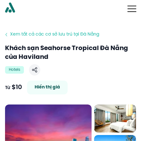
Xem tất cả các cơ sở lưu trú tại Đà Nẵng
Khách sạn Seahorse Tropical Đà Nẵng
của Haviland
Hotels
Chia sẻ
$10
Hiển thị giá
Từ