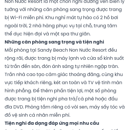
Non Nước Resort là một chốn nghỉ dưỡng ven biển lý
tưởng với những căn phòng sang trọng được trang
bị Wi-Fi miễn phí. Khu nghỉ mát tự hào có 2 hồ bơi
ngoài trời, 2 nhà hàng phục vụ tại chỗ, trung tâm
thể dục hiện đại và một spa thư giãn.
Những căn phòng sang trọng và tiện nghi
Mỗi phòng tại Sandy Beach Non Nước Resort đều
rộng rãi, được trang bị máy lạnh và cửa sổ kính suốt
từ trần đến sàn, đón ánh sáng tự nhiên ngập tràn.
Trần nhà cao tạo cảm giác thoáng đãng, cùng khu
vực tiếp khách riêng, két an toàn và TV vệ tinh màn
hình phẳng. Để thêm phần tiện lợi, một số phòng
được trang bị tiện nghi pha trà/cà phê hoặc đầu
đĩa DVD. Phòng tắm riêng có vòi sen, máy sấy tóc và
đồ vệ sinh cá nhân miễn phí.
Tiện nghi đa dạng đáp ứng mọi nhu cầu