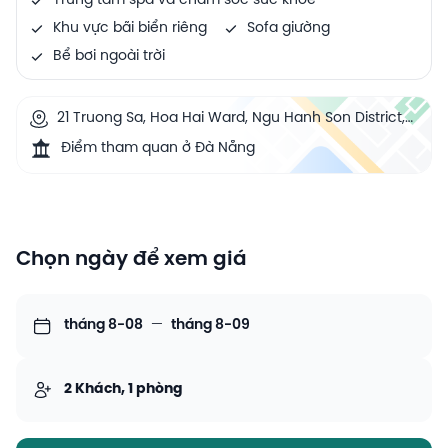
Trung tâm spa và chăm sóc sức khoẻ
Khu vực bãi biển riêng
Sofa giường
Bể bơi ngoài trời
21 Truong Sa, Hoa Hai Ward, Ngu Hanh Son District,
5000 Da Nang, Vietnam
Điểm tham quan ở Đà Nẵng
Chọn ngày để xem giá
tháng 8-08
—
tháng 8-09
2 Khách, 1 phòng