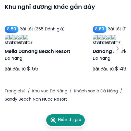
Khu nghỉ dưỡng khác gần đây
8.50
Rất tốt
(365 Đánh giá)
8.60
Rất tốt
(172
Melia Danang Beach Resort
Danang Marriott
Da Nang
Da Nang
$155
$149
Bắt đầu từ
Bắt đầu từ
Trang chủ
/
Khu vực Đà Nẵng
/
Khách sạn ở Đà Nẵng
/
Sandy Beach Non Nuoc Resort
Hiển thị giá