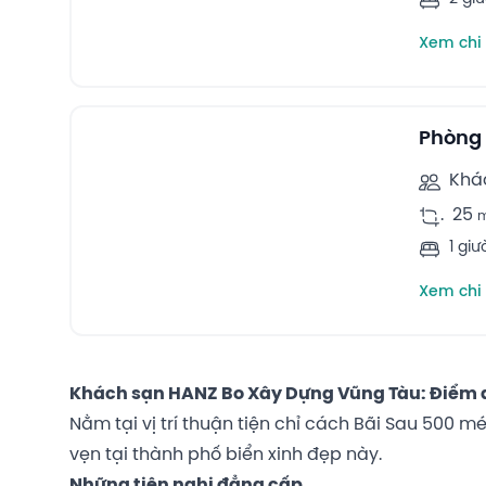
Xem chi 
3
Triple rooms -
Phòng 
Khá
.
25
1 gi
Xem chi 
Khách sạn HANZ Bo Xây Dựng Vũng Tàu: Điểm đế
Nằm tại vị trí thuận tiện chỉ cách Bãi Sau 500 
vẹn tại thành phố biển xinh đẹp này.
Những tiện nghi đẳng cấp