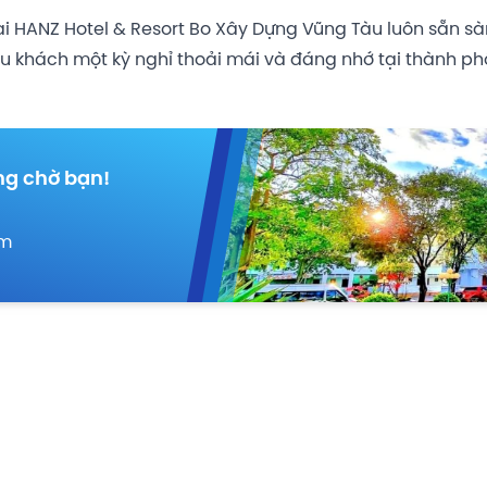
tại HANZ Hotel & Resort Bo Xây Dựng Vũng Tàu luôn sẵn s
 khách một kỳ nghỉ thoải mái và đáng nhớ tại thành phố
ng chờ bạn!