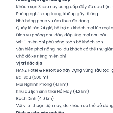
Khách sạn 3 sao này cung cấp đầy đủ các tiện n
Phòng nghỉ sang trọng, không gây dị ứng
Nhà hàng phục vụ ẩm thực đa dạng
Quầy lễ tân 24 giờ, hỗ trợ du khách mọi lúc mọi n
Dịch vụ phòng chu đáo, đáp ứng mọi nhu cầu
Wi-Fi miễn phí phủ sóng toàn bộ khách sạn
Sân hiên phơi nắng, nơi du khách có thể thư gi
Chỗ đỗ xe riêng miễn phí
Vị trí đắc địa
HANZ Hotel & Resort Bo Xây Dựng Vũng Tàu tọa lạc
Bãi Sau (500 m)
Mũi Nghinh Phong (4,1 km)
Khu du lịch sinh thái Hồ Mây (4,2 km)
Bạch Dinh (4,6 km)
Với vị trí thuận tiện này, du khách có thể dễ 
Dịch vụ chuyên nghiệp