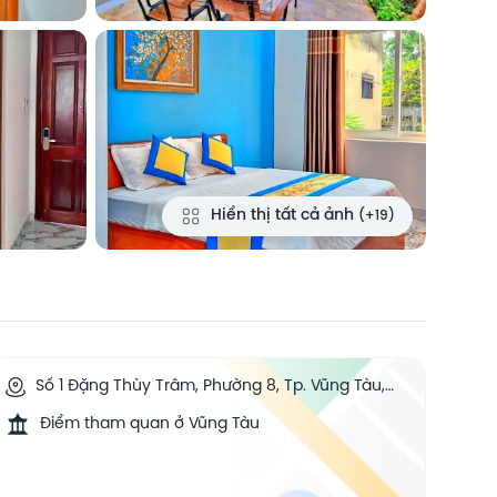
Hiển thị tất cả ảnh
(+19)
Số 1 Đặng Thùy Trâm, Phường 8, Tp. Vũng Tàu,
Bà Rịa - Vũng Tàu, Vung Tau, Vietnam
Điểm tham quan ở Vũng Tàu