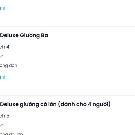
tiết
Deluxe Giường Ba
ch 4
2
m
ường đơn
tiết
Deluxe giường cỡ lớn (dành cho 4 người)
ch 5
2
m
ường đôi lớn