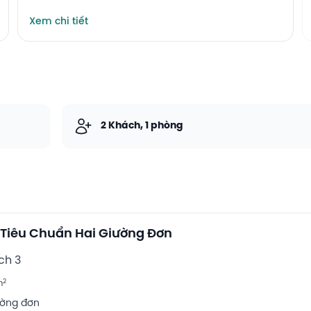
Xem chi tiết
2 Khách, 1 phòng
Tiêu Chuẩn Hai Giường Đơn
ch 3
2
m
ường đơn