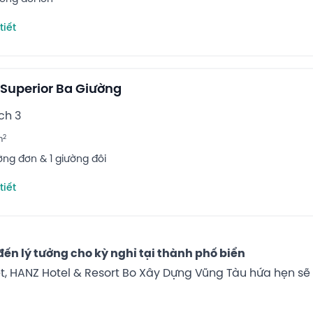
tiết
Superior Ba Giường
ch 3
2
m
ường đơn & 1 giường đôi
tiết
n lý tưởng cho kỳ nghỉ tại thành phố biển
mét, HANZ Hotel & Resort Bo Xây Dựng Vũng Tàu hứa hẹn 