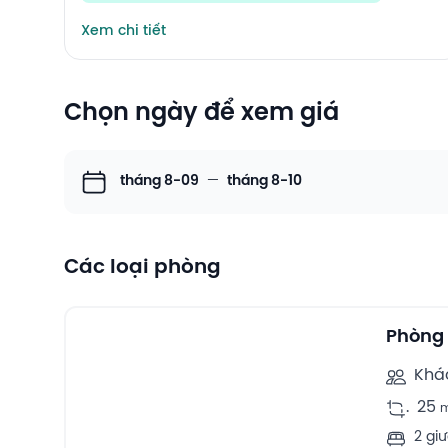
Xem chi tiết
Chọn ngày để xem giá
tháng 8-09
—
tháng 8-10
Các loại phòng
3
Twin rooms -
Phòng 
Khá
.
25
2 gi