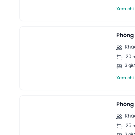
Xem chi 
3
Triple rooms -
Phòng 
Khá
.
20
3 gi
Xem chi 
6
Quadruple rooms -
Phòng 
Khá
.
25
2 gi