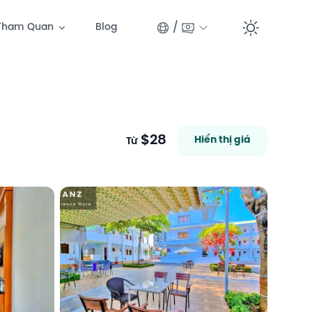
/
Tham Quan
Blog
Switc
$28
Hiển thị giá
Từ