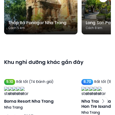
Tháp Bà Ponagar Nha Trang
Long Son Pag
Cách 5 km
Cách 8 km
Khu nghỉ dưỡng khác gần đây
9.10
Rất tốt
(74 Đánh giá)
8.70
Rất tốt
(186
Boma Resort Nha Trang
Nha Trang Marri
Hon Tre Island
Nha Trang
Nha Trang