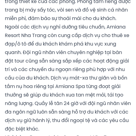
trong thiết kế của các phòng. Phòng tắm riêng được
trang bị máy sấy tóc, vòi sen và đồ vệ sinh cá nhân
miễn phí, đảm bảo sự thoải mái cho du khách.
Ngoài các dịch vụ nghỉ dưỡng tiêu chuẩn, Amiana
Resort Nha Trang còn cung cấp dịch vụ cho thuê xe
đạp/ô tô để du khách khám phá khu vực xung
quanh. Đội ngũ nhân viên chuyên nghiệp tại bàn
đặt tour cũng sẵn sàng sắp xếp các hoạt động giải
trí và các chuyến du ngoạn riêng phù hợp với nhu
cầu của du khách. Dịch vụ mát-xa thư giãn và bồn
tắm nụ hoa riêng tại Amiana Spa từng đoạt giải
thưởng sẽ giúp du khách xua tan mệt mỏi, tái tạo
năng lượng. Quầy lễ tân 24 giờ với đội ngũ nhân viên
đa ngôn ngữ luôn sẵn sàng hỗ trợ du khách với các
dịch vụ giữ hành lý, thu đổi ngoại tệ và các yêu cầu
đặc biệt khác.