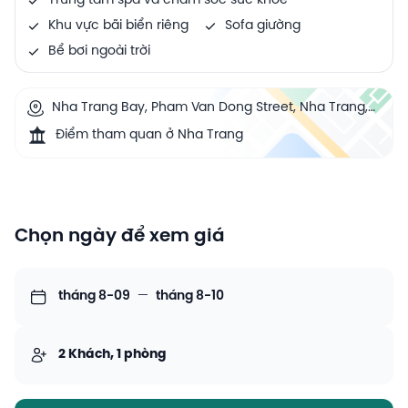
Trung tâm spa và chăm sóc sức khoẻ
Khu vực bãi biển riêng
Sofa giường
Bể bơi ngoài trời
Nha Trang Bay, Pham Van Dong Street, Nha Trang,
Vietnam
Điểm tham quan ở Nha Trang
Chọn ngày để xem giá
tháng 8-09
—
tháng 8-10
2 Khách, 1 phòng