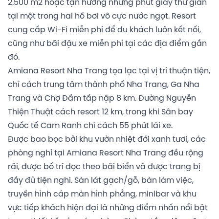
2.500 m2 hoặc tận hưởng những phút giây thư giãn
tại một trong hai hồ bơi vô cực nước ngọt. Resort
cung cấp Wi-Fi miễn phí để du khách luôn kết nối,
cũng như bãi đậu xe miễn phí tại các địa điểm gần
đó.
Amiana Resort Nha Trang tọa lạc tại vị trí thuận tiện,
chỉ cách trung tâm thành phố Nha Trang, Ga Nha
Trang và Chợ Đầm tấp nập 8 km. Đường Nguyễn
Thiện Thuật cách resort 12 km, trong khi Sân bay
Quốc tế Cam Ranh chỉ cách 55 phút lái xe.
Được bao bọc bởi khu vườn nhiệt đới xanh tươi, các
phòng nghỉ tại Amiana Resort Nha Trang đều rộng
rãi, được bố trí dọc theo bãi biển và được trang bị
đầy đủ tiện nghi. Sàn lát gạch/gỗ, bàn làm việc,
truyền hình cáp màn hình phẳng, minibar và khu
vực tiếp khách hiện đại là những điểm nhấn nổi bật