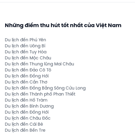
Những điểm thu hút tốt nhất của Việt Nam
Du lịch đến Phú Yên
Du lịch đến Uông Bí
Du lịch đến Tuy Hòa
Du lịch đến Mộc Châu
Du lịch đến Thung lũng Mai Châu
Du lịch đến Đảo Cô Tô
Du lịch đến Đồng Hới
Du lịch đến Cần Thơ
Du lịch đến Đồng Bằng Sông Cửu Long
Du lịch đến Thành phố Phan Thiết
Du lịch đến Hồ Tràm
Du lịch đến Bình Dương
Du lịch đến Đồng Hới
Du lịch đến Châu Đốc
Du lịch đến Cái Bè
Du lịch đến Bến Tre