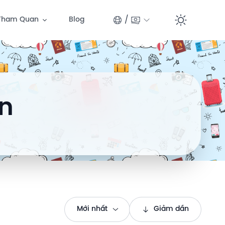
/
Tham Quan
Blog
Switc
n
Mới nhất
Giảm dần