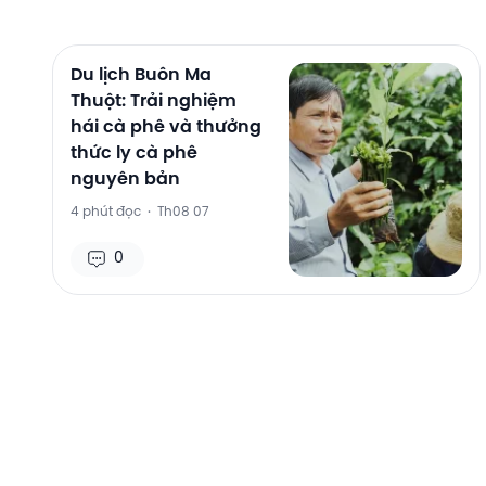
Du lịch Buôn Ma
Thuột: Trải nghiệm
hái cà phê và thưởng
thức ly cà phê
nguyên bản
4 phút đọc
·
Th08 07
0