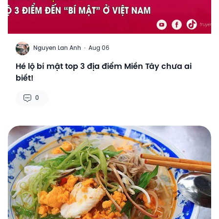
N
Nguyen Lan Anh
·
Aug 06
Hé lộ bí mật top 3 địa điểm Miền Tây chưa ai
biết!
0