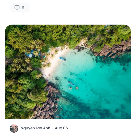
0
N
Nguyen Lan Anh
·
Aug 06