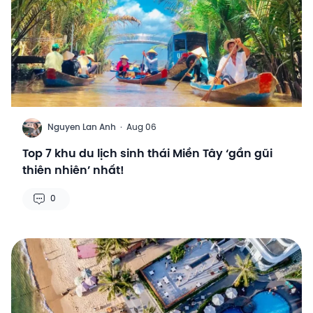
N
Nguyen Lan Anh
·
Aug 06
Top 7 khu du lịch sinh thái Miền Tây ‘gần gũi
thiên nhiên’ nhất!
0