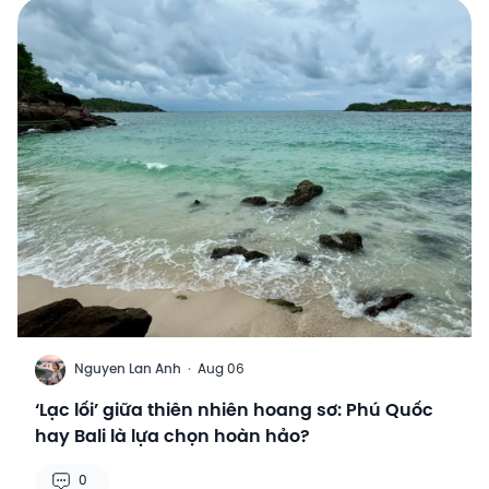
N
Nguyen Lan Anh
·
Aug 06
‘Lạc lối’ giữa thiên nhiên hoang sơ: Phú Quốc
hay Bali là lựa chọn hoàn hảo?
0