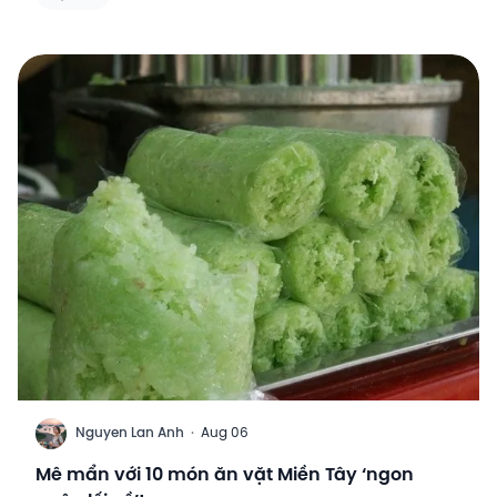
N
Nguyen Lan Anh
·
Aug 06
Mê mẩn với 10 món ăn vặt Miền Tây ‘ngon