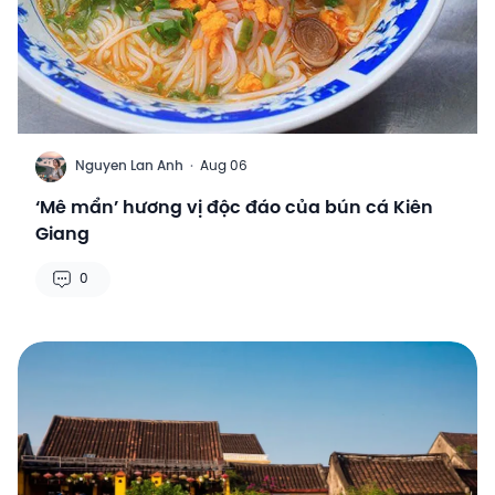
N
Nguyen Lan Anh
·
Aug 06
‘Mê mẩn’ hương vị độc đáo của bún cá Kiên
Giang
0