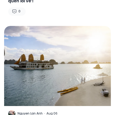
quên lối về’!
0
N
Nguyen Lan Anh
·
Aug 06