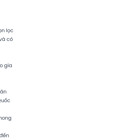
ọn lọc
 và có
o gia
hân
 Quốc
phong
 đến