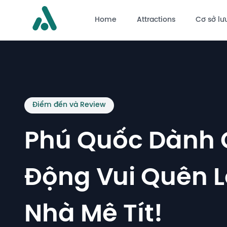
Home
Attractions
Cơ sở lưu
Điểm đến và Review
Phú Quốc Dành C
Động Vui Quên 
Nhà Mê Tít!