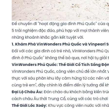
Để chuyến đi "hoạt động gia đình Phú Quốc" của qu
5 trải nghiệm độc đáo, phù hợp với mọi thành viên
những khoảnh khắc gắn kết tuyệt vời.
1. Khám Phá VinWonders Phú Quốc và Vinpearl Saf
Đối với các gia đình có trẻ nhỏ, VinWonders Phú Qu
đình ở Phú Quốc" không thể bỏ qua, nơi hội tụ giải 
VinWonders Phú Quốc: Thế Giới Cổ Tích Sống Độ
VinWonders Phú Quốc, công viên chủ đề lớn nhất Vi
thực với sáu phân khu lấy cảm hứng từ các nền văn
cùng trẻ em", đây chính là điểm đến lý tưởng để kh
Đại Lộ Châu Âu:
Đón chào du khách bằng kiến tr
cách châu Âu thời Trung Cổ, cùng với các trò chơi
Thế Giới Lốc Xoáy:
Khu vực công viên nước với nhữ