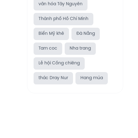
văn hóa Tây Nguyên
Thành phố Hồ Chí Minh
Biển Mỹ khê
Đà Nẵng
Tam coc
Nha trang
Lễ hội Cồng chiêng
thác Dray Nur
Hang múa