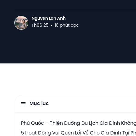
Nguyen Lan Anh
N
Th06 25
·
16 phút đọc
Mục lục
Phú Quốc – Thiên Đường Du Lịch Gia Đình Không
5 Hoạt Động Vui Quên Lối Về Cho Gia Đình Tại 