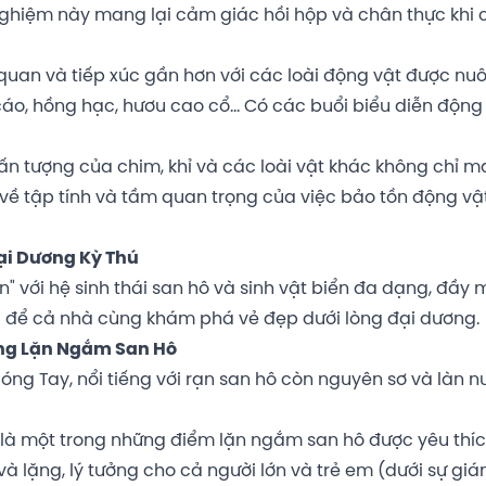
rải nghiệm này mang lại cảm giác hồi hộp và chân thực khi
quan và tiếp xúc gần hơn với các loài động vật được nuô
o, hồng hạc, hươu cao cổ... Có các buổi biểu diễn động
n tượng của chim, khỉ và các loài vật khác không chỉ 
n về tập tính và tầm quan trọng của việc bảo tồn động vậ
ại Dương Kỳ Thú
" với hệ sinh thái san hô và sinh vật biển đa dạng, đầy
ng để cả nhà cùng khám phá vẻ đẹp dưới lòng đại dương.
ờng Lặn Ngắm San Hô
óng Tay, nổi tiếng với rạn san hô còn nguyên sơ và làn n
là một trong những điểm lặn ngắm san hô được yêu thí
à lặng, lý tưởng cho cả người lớn và trẻ em (dưới sự giá