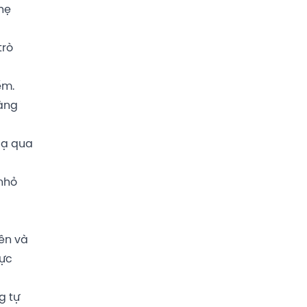
hẹ
trò
ếm.
nàng
lạ qua
 nhỏ
ên và
hực
g tự