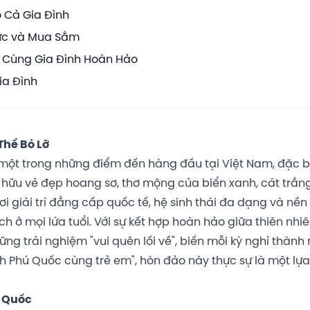
 Cả Gia Đình
ực và Mua Sắm
c Cùng Gia Đình Hoàn Hảo
ia Đình
Thể Bỏ Lỡ
 một trong những điểm đến hàng đầu tại Việt Nam, đặc b
ở hữu vẻ đẹp hoang sơ, thơ mộng của biển xanh, cát trắng
i giải trí đẳng cấp quốc tế, hệ sinh thái đa dạng và nề
ở mọi lứa tuổi. Với sự kết hợp hoàn hảo giữa thiên nhiên
ng trải nghiệm "vui quên lối về", biến mỗi kỳ nghỉ thành
ch Phú Quốc cùng trẻ em", hòn đảo này thực sự là một lự
ú Quốc