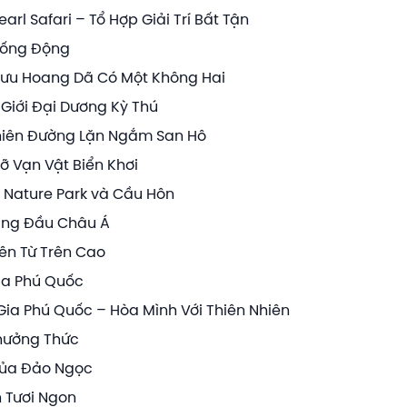
l Safari – Tổ Hợp Giải Trí Bất Tận
 Sống Động
 Lưu Hoang Dã Có Một Không Hai
Giới Đại Dương Kỳ Thú
Thiên Đường Lặn Ngắm San Hô
 Vạn Vật Biển Khơi
m Nature Park và Cầu Hôn
àng Đầu Châu Á
ên Từ Trên Cao
Của Phú Quốc
Gia Phú Quốc – Hòa Mình Với Thiên Nhiên
Thưởng Thức
Của Đảo Ngọc
 Tươi Ngon