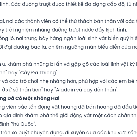
đình. Các đường trượt được thiết kế đa dạng cấp độ, từ n
ại, nơi các thành viên có thể thử thách bản thân với các 
 trải nghiệm những đường trượt nước đầy kịch tính.
ng lồ, nơi trưng bày hàng ngàn loài sinh vật biển quý hi
 giới đại dương bao la, chiêm ngưỡng màn biểu diễn của 
 u, khám phá những bí ẩn và gặp gỡ các loài linh vật kỳ 
nh" hay "Cây Đa Thiêng".
ẫy và các trò chơi nhẹ nhàng hơn, phù hợp với các em bé
e ở xứ sở thần tiên" hay "Aladdin và cây đèn thần".
ang Dã Có Một Không Hai
ng viên bảo tồn động vật hoang dã bán hoang dã đầu ti
úp gia đình khám phá thế giới động vật một cách chân t
đình Phú Quốc".
trên xe buýt chuyên dụng, đi xuyên qua các khu vực sốn