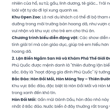
nhiên của hổ, sư tử, gấu, linh dương, tê giác... T
loài vật tự do đi lại xung quanh xe.
Khu Open Zoo:
Là nơi du khách có thể đi bộ tham 
dưỡng trong môi trường bán hoang dã, như vượn cá
vui nhộn và khu vực cho trẻ em cho thú ăn.
Chương trình biểu diễn động vật:
Các show diễn ấ
tính giải trí mà còn giáo dục, giúp trẻ em hiểu hơ
hoang dã.
2. Lặn Biển Ngắm San Hô và Khám Phá Thế Giới Đ
Phú Quốc được mệnh danh là "thiên đường lặn biển
sắc. Đây là "hoạt động gia đình Phú Quốc" lý tưở
Bắc Đảo: Hòn Đồi Mồi, Hòn Móng Tay – Thiên Đư
Khu vực Bắc đảo, đặc biệt là Hòn Đồi Mồi và Hòn M
trong xanh đến khó tin.
Hòn Đồi Mồi:
Gần mũi Gành Dầu, hòn đảo nhỏ này 
nhất ở Bắc đảo. Nước biển ở đây thường rất trong v