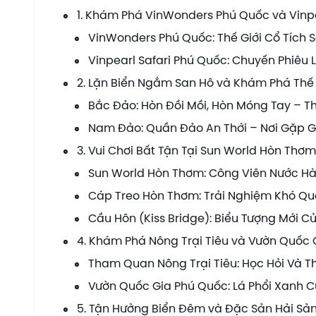
1. Khám Phá VinWonders Phú Quốc và Vinpear
VinWonders Phú Quốc: Thế Giới Cổ Tích
Vinpearl Safari Phú Quốc: Chuyến Phiêu
2. Lặn Biển Ngắm San Hô và Khám Phá Thế 
Bắc Đảo: Hòn Đồi Mồi, Hòn Móng Tay – 
Nam Đảo: Quần Đảo An Thới – Nơi Gặp Gỡ
3. Vui Chơi Bất Tận Tại Sun World Hòn Thơ
Sun World Hòn Thơm: Công Viên Nước H
Cáp Treo Hòn Thơm: Trải Nghiệm Khó Qu
Cầu Hôn (Kiss Bridge): Biểu Tượng Mới 
4. Khám Phá Nông Trại Tiêu và Vườn Quốc 
Tham Quan Nông Trại Tiêu: Học Hỏi Và 
Vườn Quốc Gia Phú Quốc: Lá Phổi Xanh 
5. Tận Hưởng Biển Đêm và Đặc Sản Hải Sản