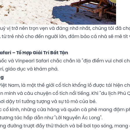
ý vị trở nên trọn vẹn và đáng nhớ nhất, chúng tôi đã ch
, từ trẻ nhỏ cho đến người lớn, đảm bảo cả nhà sẽ mê tít
ari – Tổ Hợp Giải Trí Bất Tận
ốc và Vinpearl Safari chắc chắn là "địa điểm vui chơi ch
trí, giáo dục và khám phá.
ng
ệt Nam, là một thế giới cổ tích khổng lồ được tái hiện c
 minh và câu chuyện cổ tích nổi tiếng. Khi "du lịch Phú
ơi dậy trí tưởng tượng và sự tò mò của bé.
úc cổ kính, những cửa hàng và quán cà phê mang đậm 
 tương tác hấp dẫn như "Lời Nguyền Ác Long".
ng đường trượt đầy thử thách và bể bơi tạo sóng, mang