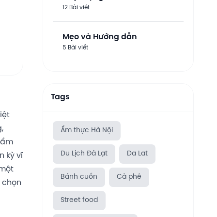
12 Bài viết
Mẹo và Hướng dẫn
5 Bài viết
Tags
iệt
,
Ẩm thực Hà Nội
n ẩm
Du Lịch Đà Lạt
Da Lat
 kỳ vĩ
 một
Bánh cuốn
Cà phê
a chọn
Street food