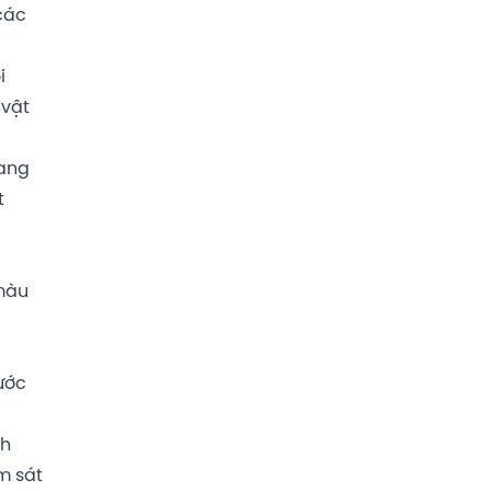
 các
i
 vật
mang
t
 màu
ước
ch
m sát