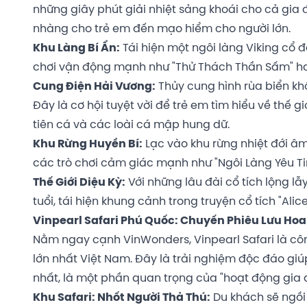
những giây phút giải nhiệt sảng khoái cho cả gia 
nhàng cho trẻ em đến mạo hiểm cho người lớn.
Khu Làng Bí Ẩn:
Tái hiện một ngôi làng Viking cổ đ
chơi vận động mạnh như "Thử Thách Thần Sấm" hay
Cung Điện Hải Vương:
Thủy cung hình rùa biển khổ
Đây là cơ hội tuyệt vời để trẻ em tìm hiểu về thế
tiên cá và các loài cá mập hung dữ.
Khu Rừng Huyền Bí:
Lạc vào khu rừng nhiệt đới âm
các trò chơi cảm giác mạnh như "Ngôi Làng Yêu Ti
Thế Giới Diệu Kỳ:
Với những lâu đài cổ tích lộng l
tuổi, tái hiện khung cảnh trong truyện cổ tích "Alic
Vinpearl Safari Phú Quốc: Chuyến Phiêu Lưu Ho
Nằm ngay cạnh VinWonders, Vinpearl Safari là cô
lớn nhất Việt Nam. Đây là trải nghiệm độc đáo gi
nhất, là một phần quan trọng của "hoạt động gia 
Khu Safari: Nhốt Người Thả Thú:
Du khách sẽ ngồi 