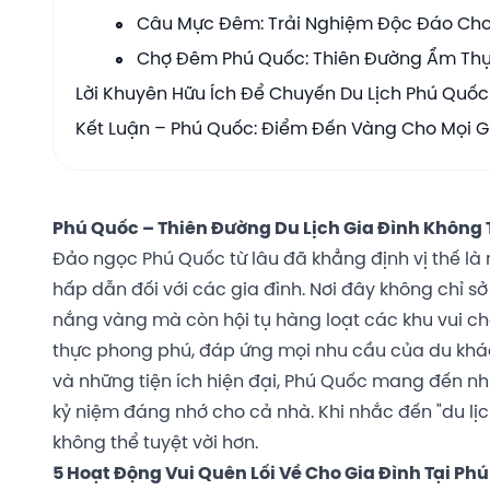
Câu Mực Đêm: Trải Nghiệm Độc Đáo Cho
Chợ Đêm Phú Quốc: Thiên Đường Ẩm Th
Lời Khuyên Hữu Ích Để Chuyến Du Lịch Phú Quố
Kết Luận – Phú Quốc: Điểm Đến Vàng Cho Mọi G
Phú Quốc – Thiên Đường Du Lịch Gia Đình Không 
Đảo ngọc Phú Quốc từ lâu đã khẳng định vị thế là
hấp dẫn đối với các gia đình. Nơi đây không chỉ s
nắng vàng mà còn hội tụ hàng loạt các khu vui chơ
thực phong phú, đáp ứng mọi nhu cầu của du khách 
và những tiện ích hiện đại, Phú Quốc mang đến nhữ
kỷ niệm đáng nhớ cho cả nhà. Khi nhắc đến "du lị
không thể tuyệt vời hơn.
5 Hoạt Động Vui Quên Lối Về Cho Gia Đình Tại Ph