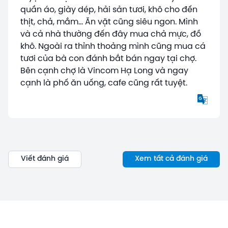
quần áo, giày dép, hải sản tươi, khô cho đến
thịt, chả, mắm... Ăn vặt cũng siêu ngon. Mình
và cả nhà thường đến đây mua chả mực, đồ
khô. Ngoài ra thỉnh thoảng mình cũng mua cá
tươi của bà con đánh bắt bán ngay tại chợ.
Bên cạnh chợ là Vincom Hạ Long và ngay
cạnh là phố ăn uống, cafe cũng rất tuyệt.
Viết đánh giá
Xem tất cả đánh giá