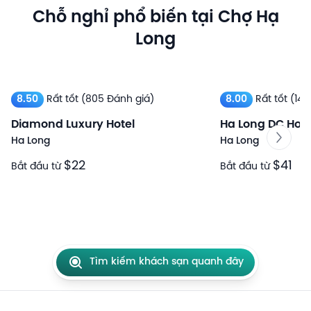
Chỗ nghỉ phổ biến tại Chợ Hạ
Long
8.50
Rất tốt
(805 Đánh giá)
8.00
Rất tốt
(146
Diamond Luxury Hotel
Ha Long DC Hote
Ha Long
Ha Long
$22
$41
Bắt đầu từ
Bắt đầu từ
Tìm kiếm khách sạn quanh đây