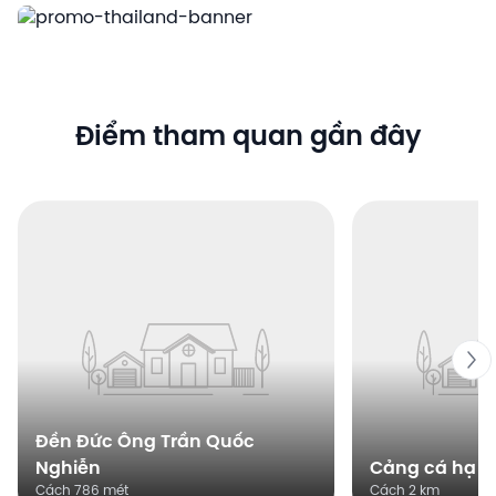
Điểm tham quan gần đây
Đền Đức Ông Trần Quốc
Nghiễn
Cảng cá hạ l
Cách 786 mét
Cách 2 km