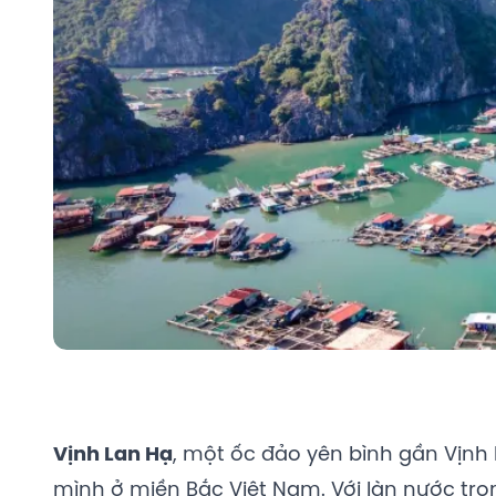
Vịnh Lan Hạ
, một ốc đảo yên bình gần Vịnh 
mình ở miền Bắc Việt Nam. Với làn nước tr