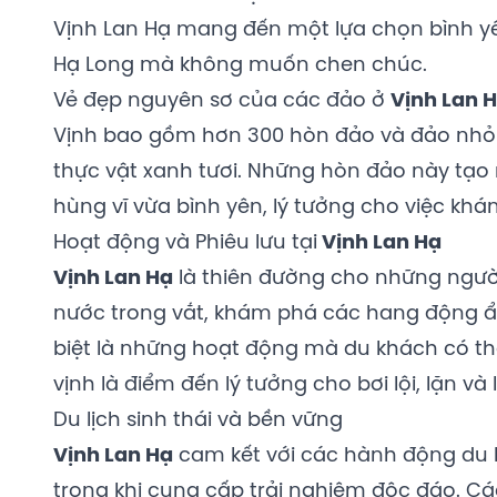
Vịnh Lan Hạ mang đến một lựa chọn bình y
Hạ Long mà không muốn chen chúc.
Vẻ đẹp nguyên sơ của các đảo ở
Vịnh Lan 
Vịnh bao gồm hơn 300 hòn đảo và đảo nhỏ 
thực vật xanh tươi. Những hòn đảo này tạ
hùng vĩ vừa bình yên, lý tưởng cho việc kh
Hoạt động và Phiêu lưu tại
Vịnh Lan Hạ
Vịnh Lan Hạ
là thiên đường cho những ngườ
nước trong vắt, khám phá các hang động ẩ
biệt là những hoạt động mà du khách có th
vịnh là điểm đến lý tưởng cho bơi lội, lặn và 
Du lịch sinh thái và bền vững
Vịnh Lan Hạ
cam kết với các hành động du l
trong khi cung cấp trải nghiệm độc đáo. Cá