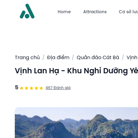
Home
Attractions
Cơ sở lưu
Trang chủ
/
Địa điểm
/
Quần đảo Cát Bà
/
Vịnh
Vịnh Lan Hạ - Khu Nghỉ Dưỡng Y
5
467
Đánh giá