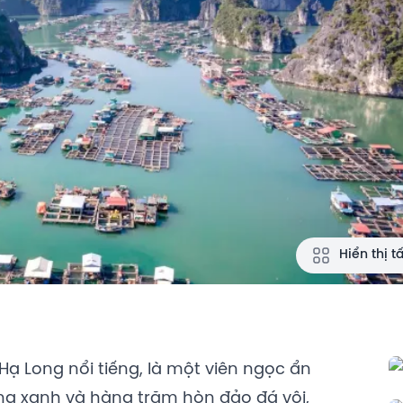
Hiển thị t
Hạ Long nổi tiếng, là một viên ngọc ẩn
ong xanh và hàng trăm hòn đảo đá vôi,