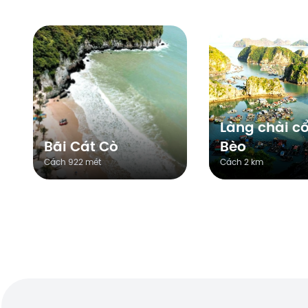
Làng chài cổ
Bãi Cát Cò
Bèo
Cách 922 mét
Cách 2 km