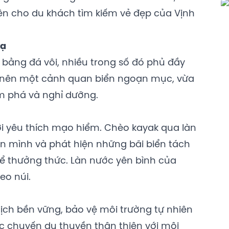
ên cho du khách tìm kiếm vẻ đẹp của Vịnh
Hạ
bằng đá vôi, nhiều trong số đó phủ đầy
o nên một cảnh quan biển ngoạn mục, vừa
ám phá và nghỉ dưỡng.
i yêu thích mạo hiểm. Chèo kayak qua làn
n mình và phát hiện những bãi biển tách
ể thưởng thức. Làn nước yên bình của
leo núi.
ịch bền vững, bảo vệ môi trường tự nhiên
c chuyến du thuyền thân thiện với môi