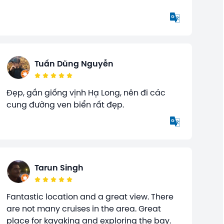
Tuấn Dũng Nguyễn
Đẹp, gần giống vịnh Hạ Long, nên đi các
cung đường ven biển rất đẹp.
Tarun Singh
Fantastic location and a great view. There
are not many cruises in the area. Great
place for kayaking and exploring the bay.