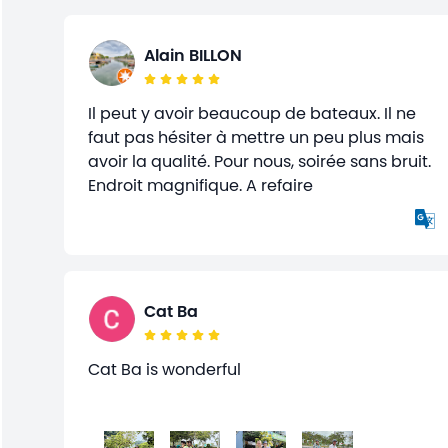
Alain BILLON
Il peut y avoir beaucoup de bateaux. Il ne
faut pas hésiter à mettre un peu plus mais
avoir la qualité. Pour nous, soirée sans bruit.
Endroit magnifique. A refaire
Cat Ba
Cat Ba is wonderful