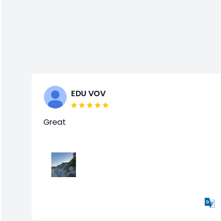
EDU VOV
Great