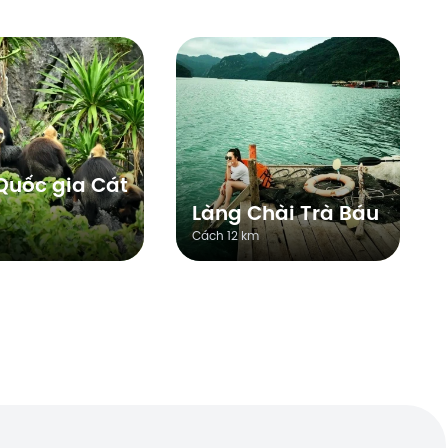
Quốc gia Cát
Làng Chài Trà Báu
Cách 12 km