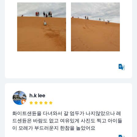
h.k lee
화이트샌듄을 다녀와서 갈 엄두가 나지않았으나 레
드센듄은 바람도 없고 여유있게 사진도 찍고 아이들
이 모레가 부드러운지 한참을 놀았어요