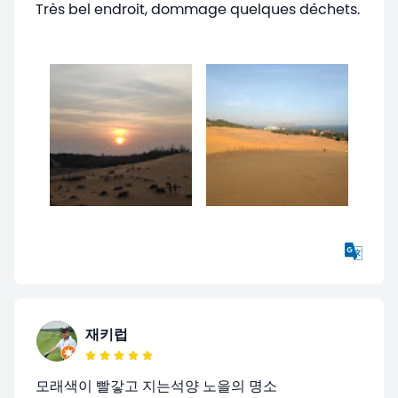
Très bel endroit, dommage quelques déchets.
재키럽
모래색이 빨갛고 지는석양 노을의 명소