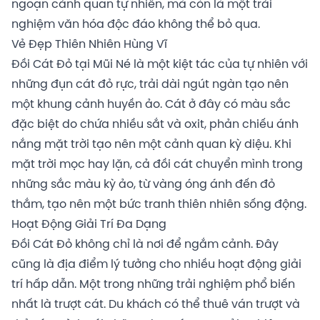
ngoạn cảnh quan tự nhiên, mà còn là một trải
nghiệm văn hóa độc đáo không thể bỏ qua.
Vẻ Đẹp Thiên Nhiên Hùng Vĩ
Đồi Cát Đỏ tại Mũi Né là một kiệt tác của tự nhiên với
những đụn cát đỏ rực, trải dài ngút ngàn tạo nên
một khung cảnh huyền ảo. Cát ở đây có màu sắc
đặc biệt do chứa nhiều sắt và oxit, phản chiếu ánh
nắng mặt trời tạo nên một cảnh quan kỳ diệu. Khi
mặt trời mọc hay lặn, cả đồi cát chuyển mình trong
những sắc màu kỳ ảo, từ vàng óng ánh đến đỏ
thắm, tạo nên một bức tranh thiên nhiên sống động.
Hoạt Động Giải Trí Đa Dạng
Đồi Cát Đỏ không chỉ là nơi để ngắm cảnh. Đây
cũng là địa điểm lý tưởng cho nhiều hoạt động giải
trí hấp dẫn. Một trong những trải nghiệm phổ biến
nhất là trượt cát. Du khách có thể thuê ván trượt và