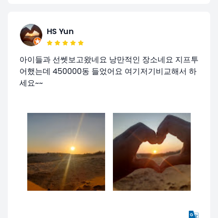
HS Yun
아이들과 선쎗보고왔네요 낭만적인 장소네요 지프투
어했는데 450000동 들었어요 여기저기비교해서 하
세요~~