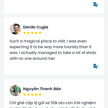
Danilo Cugia
Such a magical place to visit. I was even
expecting it to be way more touristy than it
was. I actually managed to take a lot of shots
with no one around me!
Nguyễn Thanh Bảo
Chỉ ghé cặp lộ gửi xe 50k oto con trãi nghiệm