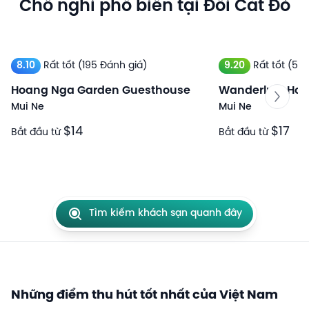
Chỗ nghỉ phổ biến tại Đồi Cát Đỏ
8.10
Rất tốt
(195 Đánh giá)
9.20
Rất tốt
(520
Hoang Nga Garden Guesthouse
Wanderlust Hot
Mui Ne
Mui Ne
$14
$17
Bắt đầu từ
Bắt đầu từ
Tìm kiếm khách sạn quanh đây
Những điểm thu hút tốt nhất của Việt Nam