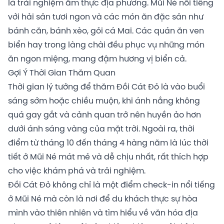
là trải nghiệm ẩm thực địa phương. Mũi Né nổi tiếng
với hải sản tươi ngon và các món ăn đặc sản như
bánh căn, bánh xèo, gỏi cá Mai. Các quán ăn ven
biển hay trong làng chài đều phục vụ những món
ăn ngon miệng, mang đậm hương vị biển cả.
Gợi Ý Thời Gian Thăm Quan
Thời gian lý tưởng để thăm Đồi Cát Đỏ là vào buổi
sáng sớm hoặc chiều muộn, khi ánh nắng không
quá gay gắt và cảnh quan trở nên huyền ảo hơn
dưới ánh sáng vàng của mặt trời. Ngoài ra, thời
điểm từ tháng 10 đến tháng 4 hàng năm là lúc thời
tiết ở Mũi Né mát mẻ và dễ chịu nhất, rất thích hợp
cho việc khám phá và trải nghiệm.
Đồi Cát Đỏ không chỉ là một điểm check-in nổi tiếng
ở Mũi Né mà còn là nơi để du khách thực sự hòa
mình vào thiên nhiên và tìm hiểu về văn hóa địa