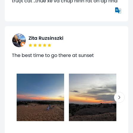
trượt cát ..thuê xe và chup hình rất ổn áp nhá
Zita Ruzsinszki
The best time to go there at sunset