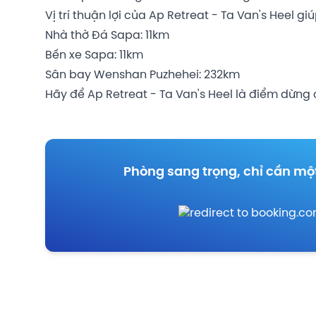
Vị trí thuận lợi của Ap Retreat - Ta Van's Heel 
Nhà thờ Đá Sapa: 11km
Bến xe Sapa: 11km
Sân bay Wenshan Puzhehei: 232km
Hãy để Ap Retreat - Ta Van's Heel là điểm dừng 
Phòng sang trọng, chỉ cần mộ