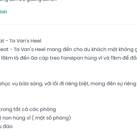
tiết
t - Ta Van's Heel
reat - Ta Van's Heel mang đến cho du khách một không gi
ển 16km là đến Ga cáp treo Fansipan hùng vĩ và 11km để 
phục vụ bữa sáng, với lối đi riêng biệt, mang đến sự riên
trong tất cả các phòng
i non hùng vĩ ( một số phòng)
u đáo