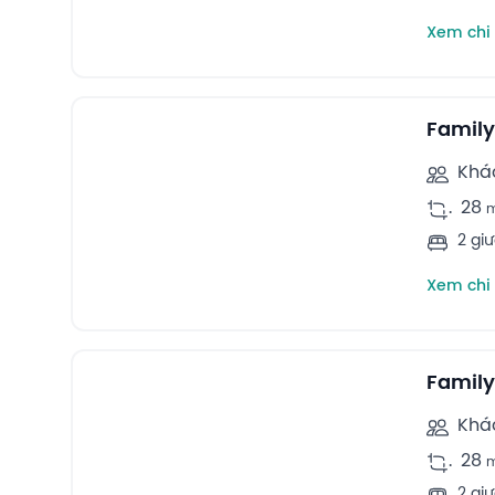
Xem chi 
9
Family rooms -
Family
Khá
.
28
2 gi
Xem chi 
7
Family rooms -
Family
Khá
.
28
2 gi