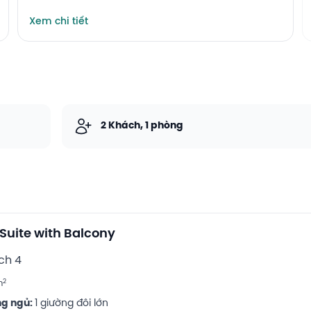
Xem chi tiết
2 Khách, 1 phòng
 Suite with Balcony
ch 4
2
m
g ngủ:
1 giường đôi lớn