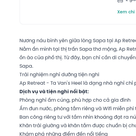
Xem chi 
Nương náu bình yên giữa lòng Sapa tại Ap Retrea
Nằm ẩn mình tại thị trấn Sapa thơ mộng, Ap Ret
ồn ào của phố thị. Từ đây, bạn chỉ cần di chuy
Sapa.
Trải nghiệm nghỉ dưỡng tiện nghi
Ap Retreat - Ta Van's Heel là dạng nhà nghỉ chỉ 
Dịch vụ và tiện nghi nổi bật:
Phòng nghỉ ấm cúng, phù hợp cho cả gia đình
Ấm đun nước, phòng tắm riêng và Wifi miễn phí 
Ban công riêng tư với tầm nhìn khoáng đạt ra nú
Khăn trải giường và khăn tắm được chuẩn bị ch
Khám phá những điểm đến nổi tiếng