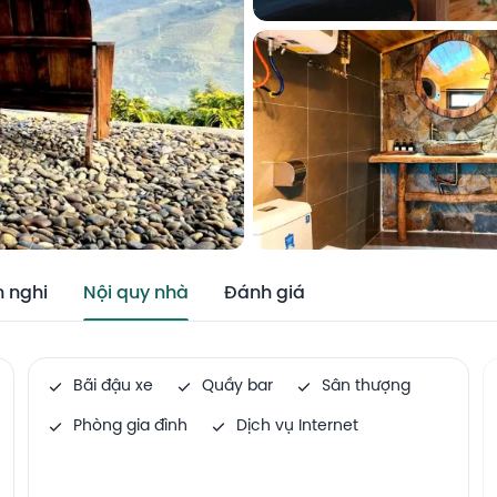
n nghi
Nội quy nhà
Đánh giá
Bãi đậu xe
Quầy bar
Sân thượng
Phòng gia đình
Dịch vụ Internet