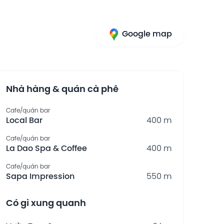
Google map
Nhà hàng & quán cà phê
Cafe/quán bar
Local Bar
400 m
Cafe/quán bar
La Dao Spa & Coffee
400 m
Cafe/quán bar
Sapa Impression
550 m
Có gì xung quanh