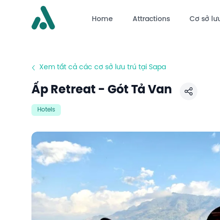
Home
Attractions
Cơ sở lưu
Xem tất cả các cơ sở lưu trú tại Sapa
Ấp Retreat - Gót Tả Van
Chia sẻ
Hotels