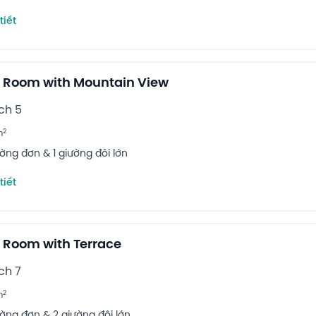
tiết
 Room with Mountain View
ch 5
2
m
ường đơn & 1 giường đôi lớn
tiết
 Room with Terrace
ch 7
2
m
ường đơn & 2 giường đôi lớn