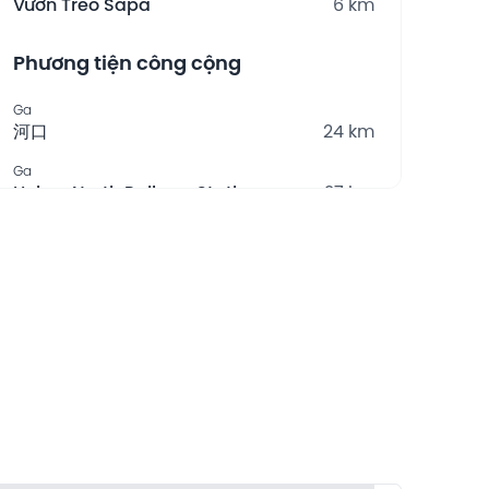
Vườn Treo Sapa
6 km
Phương tiện công cộng
Ga
河口
24 km
Ga
Hekou North Railway Station
27 km
Buýt
Sa Pa Bus Station
6 km
Cảnh đẹp thiên nhiên
Núi
Ham Rong Garden - Ham Rong
Mountain
5 km