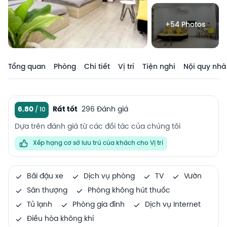
+54 Photos
Tổng quan
Phòng
Chi tiết
Vị trí
Tiện nghi
Nội quy nhà
6.80
Rất tốt
296 Đánh giá
Dựa trên đánh giá từ các đối tác của chúng tôi
Xếp hạng cơ sở lưu trú của khách cho Vị trí
Bãi đậu xe
Dịch vụ phòng
TV
Vườn
Sân thượng
Phòng không hút thuốc
Tủ lạnh
Phòng gia đình
Dịch vụ Internet
Điều hòa không khí