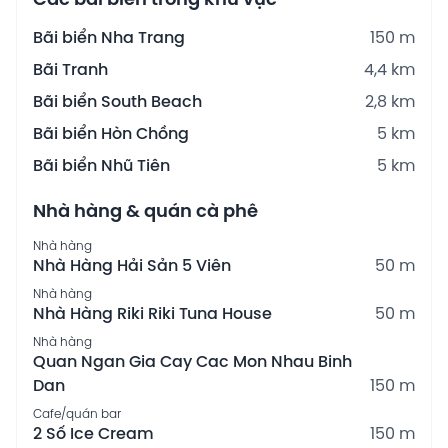
Các bãi biển trong khu vực
Bãi biển Nha Trang
150 m
Bãi Tranh
4,4 km
Bãi biển South Beach
2,8 km
Bãi biển Hòn Chồng
5 km
Bãi biển Nhũ Tiên
5 km
Nhà hàng & quán cà phê
Nhà hàng
Nhà Hàng Hải Sản 5 Viên
50 m
Nhà hàng
Nhà Hàng Riki Riki Tuna House
50 m
Nhà hàng
Quan Ngan Gia Cay Cac Mon Nhau Binh
Dan
150 m
Cafe/quán bar
2 Số Ice Cream
150 m