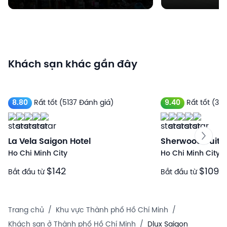
Khách sạn khác gần đây
8.80
Rất tốt
(5137 Đánh giá)
9.40
Rất tốt
(331
La Vela Saigon Hotel
Sherwood Suite
Ho Chi Minh City
Ho Chi Minh City
$142
$109
Bắt đầu từ
Bắt đầu từ
Trang chủ
/
Khu vực Thành phố Hồ Chí Minh
/
Khách sạn ở Thành phố Hồ Chí Minh
/
Dlux Saigon