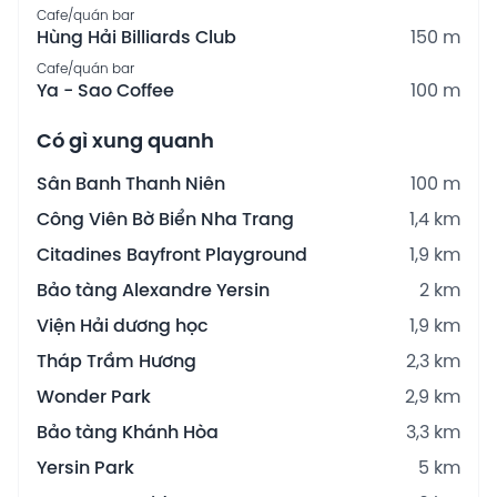
Cafe/quán bar
Hùng Hải Billiards Club
150 m
Cafe/quán bar
Ya - Sao Coffee
100 m
Có gì xung quanh
Sân Banh Thanh Niên
100 m
Công Viên Bờ Biển Nha Trang
1,4 km
Citadines Bayfront Playground
1,9 km
Bảo tàng Alexandre Yersin
2 km
Viện Hải dương học
1,9 km
Tháp Trầm Hương
2,3 km
Wonder Park
2,9 km
Bảo tàng Khánh Hòa
3,3 km
Yersin Park
5 km