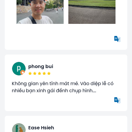
phong bui
Không gian yên tỉnh mát mẻ. Vào diệp lễ có
nhiều bạn xinh gái đếnh chụp hình....
Ease Hsieh