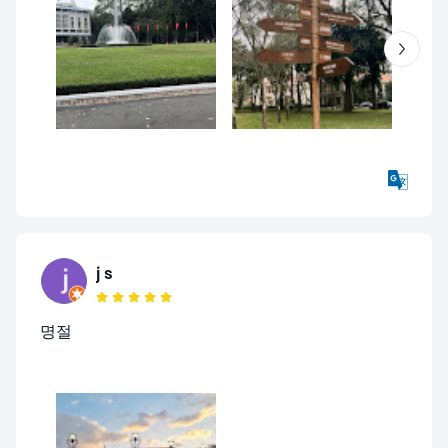
j s
명절