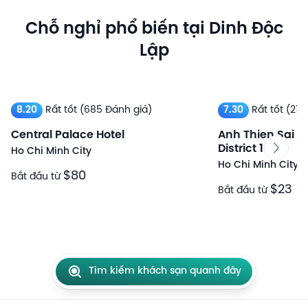
Chỗ nghỉ phổ biến tại Dinh Độc
Lập
8.20
Rất tốt
(685 Đánh giá)
7.30
Rất tốt
(210
Central Palace Hotel
Anh Thien Sai Go
District 1
Ho Chi Minh City
Ho Chi Minh City
$80
Bắt đầu từ
$23
Bắt đầu từ
Tìm kiếm khách sạn quanh đây