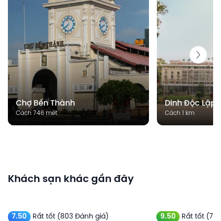
Chợ Bến Thành
Dinh Độc Lập
Cách 746 mét
Cách 1 km
Khách sạn khác gần đây
7.50
Rất tốt
(803 Đánh giá)
9.50
Rất tốt
(781