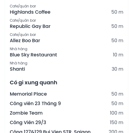
Cafe/quán bar
Highlands Coffee
50 m
Cafe/quán bar
Republic Gay Bar
50 m
Cafe/quán bar
Allez Boo Bar
50 m
Nhà hàng
Blue Sky Restaurant
10 m
Nhà hàng
Shanti
30 m
Có gì xung quanh
Memorial Place
50 m
Công viên 23 Tháng 9
50 m
Zombie Team
100 m
Công Viên 29/3
150 m
Cộng 127&129 Bui Vien STR, Saigon
200 m