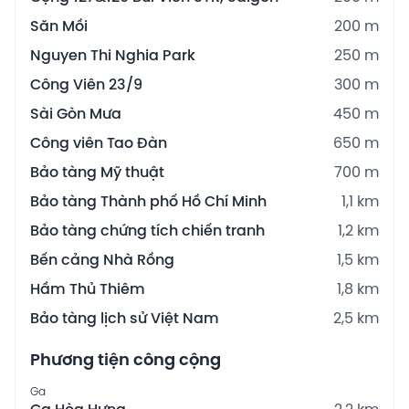
Săn Mồi
200 m
Nguyen Thi Nghia Park
250 m
Công Viên 23/9
300 m
Sài Gòn Mưa
450 m
Công viên Tao Đàn
650 m
Bảo tàng Mỹ thuật
700 m
Bảo tàng Thành phố Hồ Chí Minh
1,1 km
Bảo tàng chứng tích chiến tranh
1,2 km
Bến cảng Nhà Rồng
1,5 km
Hầm Thủ Thiêm
1,8 km
Bảo tàng lịch sử Việt Nam
2,5 km
Phương tiện công cộng
Ga