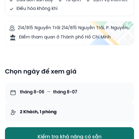
Đưa đón sân bay
Tủ lạnh
Dịch vụ Internet
Điều hòa không khí
214/B15 Nguyễn Trãi 214/B15 Nguyễn Trãi, P. Nguyễn
Cư Trinh, HCM, District 1, Ho Chi Minh City, Vietnam
Điểm tham quan ở Thành phố Hồ Chí Minh
Chọn ngày để xem giá
tháng 8-06
—
tháng 8-07
2 Khách, 1 phòng
Kiểm tra khả năng có sẵn