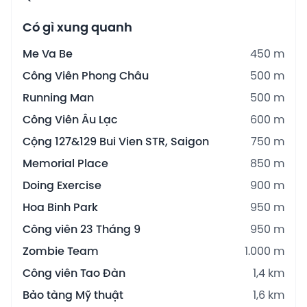
Có gì xung quanh
Me Va Be
450 m
Công Viên Phong Châu
500 m
Running Man
500 m
Công Viên Âu Lạc
600 m
Cộng 127&129 Bui Vien STR, Saigon
750 m
Memorial Place
850 m
Doing Exercise
900 m
Hoa Binh Park
950 m
Công viên 23 Tháng 9
950 m
Zombie Team
1.000 m
Công viên Tao Đàn
1,4 km
Bảo tàng Mỹ thuật
1,6 km