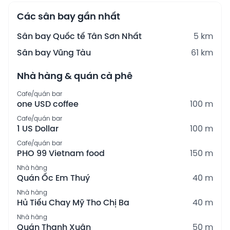
Các sân bay gần nhất
Sân bay Quốc tế Tân Sơn Nhất
5 km
Sân bay Vũng Tàu
61 km
Nhà hàng & quán cà phê
Cafe/quán bar
one USD coffee
100 m
Cafe/quán bar
1 US Dollar
100 m
Cafe/quán bar
PHO 99 Vietnam food
150 m
Nhà hàng
Quán Ốc Em Thuý
40 m
Nhà hàng
Hủ Tiếu Chay Mỹ Tho Chị Ba
40 m
Nhà hàng
Quán Thanh Xuân
50 m