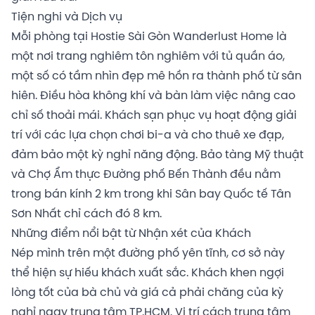
Tiện nghi và Dịch vụ
Mỗi phòng tại Hostie Sài Gòn Wanderlust Home là
một nơi trang nghiêm tôn nghiêm với tủ quần áo,
một số có tầm nhìn đẹp mê hồn ra thành phố từ sân
hiên. Điều hòa không khí và bàn làm việc nâng cao
chỉ số thoải mái. Khách sạn phục vụ hoạt động giải
trí với các lựa chọn chơi bi-a và cho thuê xe đạp,
đảm bảo một kỳ nghỉ năng động. Bảo tàng Mỹ thuật
và Chợ Ẩm thực Đường phố Bến Thành đều nằm
trong bán kính 2 km trong khi Sân bay Quốc tế Tân
Sơn Nhất chỉ cách đó 8 km.
Những điểm nổi bật từ Nhận xét của Khách
Nép mình trên một đường phố yên tĩnh, cơ sở này
thể hiện sự hiếu khách xuất sắc. Khách khen ngợi
lòng tốt của bà chủ và giá cả phải chăng của kỳ
nghỉ ngay trung tâm TP.HCM. Vị trí cách trung tâm