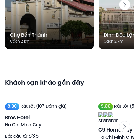
Chợ Bến Thành
Dinh Độc Lập
Cách 2 km
Cách 2 km
Khách sạn khác gần đây
8.30
Rất tốt
(107 Đánh giá)
9.00
Rất tốt
(539
Bros Hotel
Ho Chi Minh City
G9 Homestay - 
$35
Bắt đầu từ
Ho Chi Minh City