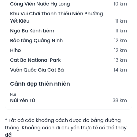
Công Viên Nước Hạ Long
10 km
Khu Vui Chơi Thanh Thiếu Niên Phường
Yết Kiêu
11 km
Ngã Ba Kênh Liêm
11 km
Bảo tàng Quảng Ninh
12 km
Hiho
12 km
Cat Ba National Park
13 km
Vườn Quốc Gia Cát Bà
14 km
Cảnh đẹp thiên nhiên
Núi
Núi Yên Tử
38 km
* Tất cả các khoảng cách được đo bằng đường
thẳng. Khoảng cách di chuyển thực tế có thể thay
đổi