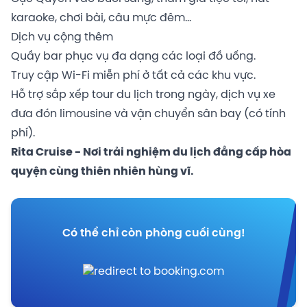
karaoke, chơi bài, câu mực đêm...
Dịch vụ cộng thêm
Quầy bar phục vụ đa dạng các loại đồ uống.
Truy cập Wi-Fi miễn phí ở tất cả các khu vực.
Hỗ trợ sắp xếp tour du lịch trong ngày, dịch vụ xe
đưa đón limousine và vận chuyển sân bay (có tính
phí).
Rita Cruise - Nơi trải nghiệm du lịch đẳng cấp hòa
quyện cùng thiên nhiên hùng vĩ.
Có thể chỉ còn phòng cuối cùng!