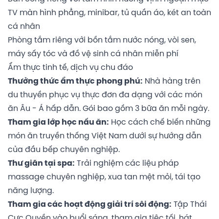
TV màn hình phẳng, minibar, tủ quần áo, két an toàn
cá nhân
Phòng tắm riêng với bồn tắm nước nóng, vòi sen,
máy sấy tóc và đồ vệ sinh cá nhân miễn phí
Ẩm thực tinh tế, dịch vụ chu đáo
Thưởng thức ẩm thực phong phú:
Nhà hàng trên
du thuyền phục vụ thực đơn đa dạng với các món
ăn Âu - Á hấp dẫn. Gói bao gồm 3 bữa ăn mỗi ngày.
Tham gia lớp học nấu ăn:
Học cách chế biến những
món ăn truyền thống Việt Nam dưới sự hướng dẫn
của đầu bếp chuyên nghiệp.
Thư giãn tại spa:
Trải nghiệm các liệu pháp
massage chuyên nghiệp, xua tan mệt mỏi, tái tạo
năng lượng.
Tham gia các hoạt động giải trí sôi động:
Tập Thái
Cực Quyền vào buổi sáng, tham gia tiệc tối, hát