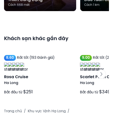
Cách 668 mét
Cách 1 km
Khách sạn khác gần đây
8.60
Rất tốt
(193 Đánh giá)
9.00
Rất tốt
(232
Rosa Cruise
Scarlet Pearl Cr
Ha Long
Ha Long
$251
$349
Bắt đầu từ
Bắt đầu từ
Trang chủ
/
Khu vực Vịnh Hạ Long
/