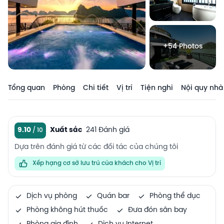
+54 Photos
Tổng quan
Phòng
Chi tiết
Vị trí
Tiện nghi
Nội quy nhà
9.10
Xuất sắc
241 Đánh giá
Dựa trên đánh giá từ các đối tác của chúng tôi
Xếp hạng cơ sở lưu trú của khách cho Vị trí
Dịch vụ phòng
Quán bar
Phòng thể dục
Phòng không hút thuốc
Đưa đón sân bay