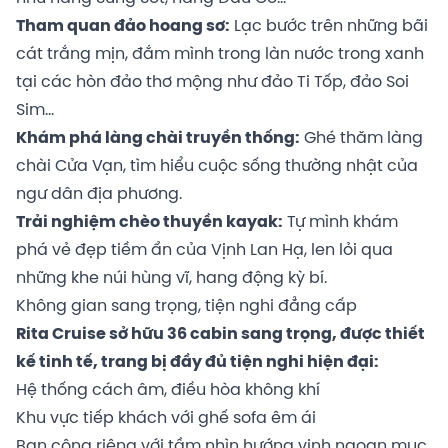
Tham quan đảo hoang sơ:
Lạc bước trên những bãi
cát trắng mịn, đắm mình trong làn nước trong xanh
tại các hòn đảo thơ mộng như đảo Ti Tốp, đảo Soi
Sim...
Khám phá làng chài truyền thống:
Ghé thăm làng
chài Cửa Vạn, tìm hiểu cuộc sống thường nhật của
ngư dân địa phương.
Trải nghiệm chèo thuyền kayak:
Tự mình khám
phá vẻ đẹp tiềm ẩn của Vịnh Lan Hạ, len lỏi qua
những khe núi hùng vĩ, hang động kỳ bí.
Không gian sang trọng, tiện nghi đẳng cấp
Rita Cruise sở hữu 36 cabin sang trọng, được thiết
kế tinh tế, trang bị đầy đủ tiện nghi hiện đại:
Hệ thống cách âm, điều hòa không khí
Khu vực tiếp khách với ghế sofa êm ái
Ban công riêng với tầm nhìn hướng vịnh ngoạn mục