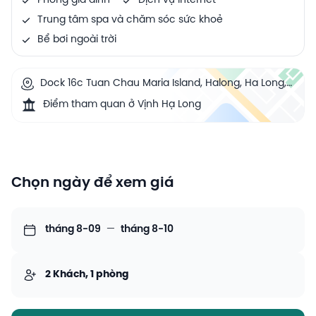
Phòng gia đình
Dịch vụ Internet
Trung tâm spa và chăm sóc sức khoẻ
Bể bơi ngoài trời
Dock 16c Tuan Chau Maria Island, Halong, Ha Long,
Vietnam
Điểm tham quan ở Vịnh Hạ Long
Chọn ngày để xem giá
tháng 8-09
—
tháng 8-10
2 Khách, 1 phòng