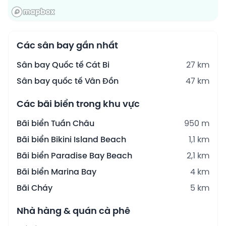
Các sân bay gần nhất
Sân bay Quốc tế Cát Bi
27 km
Sân bay quốc tế Vân Đồn
47 km
Các bãi biển trong khu vực
Bãi biển Tuần Châu
950 m
Bãi biển Bikini Island Beach
1,1 km
Bãi biển Paradise Bay Beach
2,1 km
Bãi biển Marina Bay
4 km
Bãi Cháy
5 km
Nhà hàng & quán cà phê