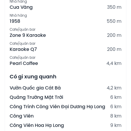
Nhà hàng
Cua Vàng
350 m
Nhà hàng
1958
550 m
Cafe/quán bar
Zone 9 Karaoke
200 m
Cafe/quán bar
Karaoke Q7
200 m
Cafe/quán bar
Pearl Coffee
4,4 km
Có gì xung quanh
Vườn Quốc gia Cát Bà
4,2 km
Quảng Trường Mặt Trời
6 km
Công Trình Công Viên Đại Dương Hạ Long
6 km
Công Viên
8 km
Công Viên Hoa Hạ Long
9 km