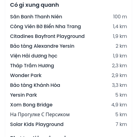
Có gì xung quanh
Sân Banh Thanh Niên
100 m
Công Viên Bờ Biển Nha Trang
1,4 km
Citadines Bayfront Playground
1,9 km
Bảo tàng Alexandre Yersin
2 km
Viện Hải dương học
1,9 km
Tháp Trầm Hương
2,3 km
Wonder Park
2,9 km
Bảo tàng Khánh Hòa
3,3 km
Yersin Park
5 km
Xom Bong Bridge
4,9 km
На Прогулке С Персиком
5 km
Solar Kids Playground
7 km