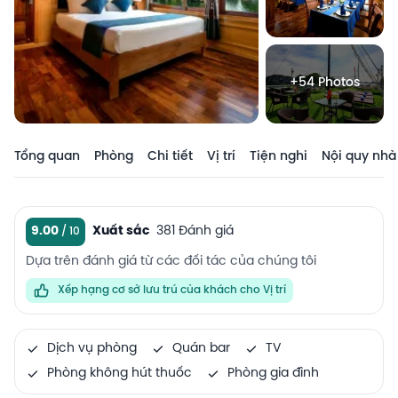
+54 Photos
Tổng quan
Phòng
Chi tiết
Vị trí
Tiện nghi
Nội quy nhà
9.00
Xuất sắc
381 Đánh giá
Dựa trên đánh giá từ các đối tác của chúng tôi
Xếp hạng cơ sở lưu trú của khách cho Vị trí
Dịch vụ phòng
Quán bar
TV
Phòng không hút thuốc
Phòng gia đình