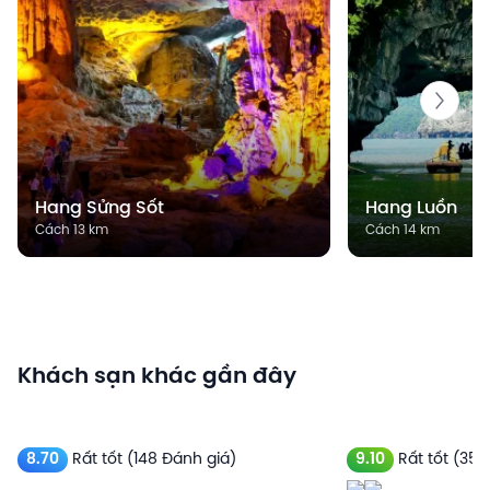
Hang Sửng Sốt
Hang Luồn
Cách 13 km
Cách 14 km
Khách sạn khác gần đây
8.70
Rất tốt
(148 Đánh giá)
9.10
Rất tốt
(350