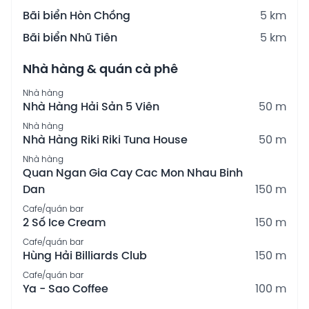
Bãi biển Hòn Chồng
5 km
Bãi biển Nhũ Tiên
5 km
Nhà hàng & quán cà phê
Nhà hàng
Nhà Hàng Hải Sản 5 Viên
50 m
Nhà hàng
Nhà Hàng Riki Riki Tuna House
50 m
Nhà hàng
Quan Ngan Gia Cay Cac Mon Nhau Binh
Dan
150 m
Cafe/quán bar
2 Số Ice Cream
150 m
Cafe/quán bar
Hùng Hải Billiards Club
150 m
Cafe/quán bar
Ya - Sao Coffee
100 m