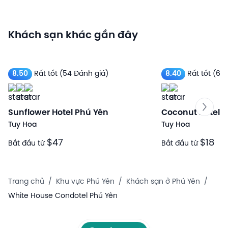
Khách sạn khác gần đây
8.50
Rất tốt
(54 Đánh giá)
8.40
Rất tốt
(634
Sunflower Hotel Phú Yên
Coconut Hotel 
Tuy Hoa
Tuy Hoa
$47
$18
Bắt đầu từ
Bắt đầu từ
Trang chủ
/
Khu vực Phú Yên
/
Khách sạn ở Phú Yên
/
White House Condotel Phú Yên