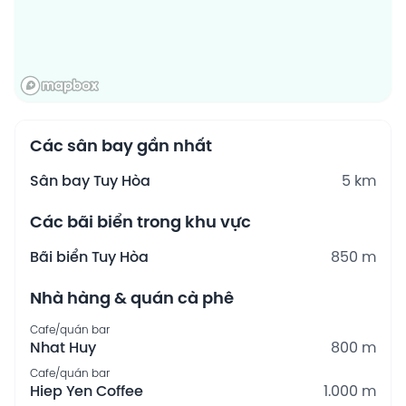
Các sân bay gần nhất
Sân bay Tuy Hòa
5 km
Các bãi biển trong khu vực
Bãi biển Tuy Hòa
850 m
Nhà hàng & quán cà phê
Cafe/quán bar
Nhat Huy
800 m
Cafe/quán bar
Hiep Yen Coffee
1.000 m