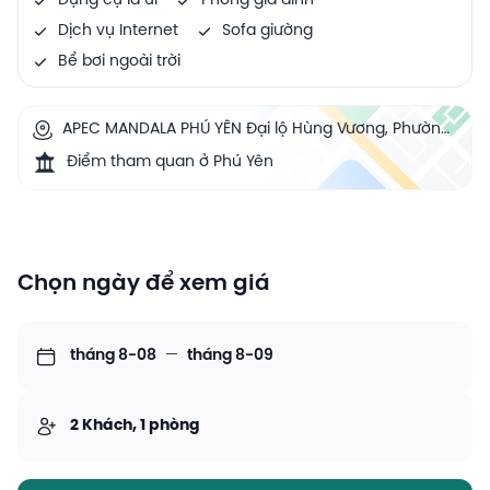
Dụng cụ là ủi
Phòng gia đình
Dịch vụ Internet
Sofa giường
Bể bơi ngoài trời
APEC MANDALA PHÚ YÊN Đại lộ Hùng Vương, Phường
7, Thành phố Tuy Hòa, tỉnh Phú Yên, Tuy Hoa,
Điểm tham quan ở Phú Yên
Vietnam
Chọn ngày để xem giá
tháng 8-08
—
tháng 8-09
2 Khách, 1 phòng