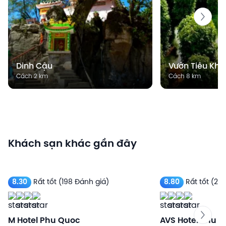
Dinh Cậu
Vườn Tiêu Khu
Cách 2 km
Cách 8 km
Khách sạn khác gần đây
8.30
Rất tốt
(198 Đánh giá)
8.80
Rất tốt
(286
M Hotel Phu Quoc
AVS Hotel Phu 