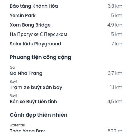
Bảo tàng Khánh Hòa
3,3 km
Yersin Park
5 km
Xom Bong Bridge
4,9 km
На Прогулке С Персиком
5 km
Solar Kids Playground
7 km
Phương tiện công cộng
Ga
Ga Nha Trang
3,7 km
Buýt
Trạm Xe buýt Sân bay
1,1 km
Buýt
Bến xe Buýt Liên tỉnh
4,5 km
Cảnh đẹp thiên nhiên
waterfall
Thác Yang Bay
600 m