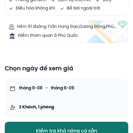
Phòng gia đình
Dịch vụ Internet
BBQ
Điều hòa không khí
Bể bơi ngoài trời
Hẻm 91 đường Trần Hưng Đạo,Dương Đông,Phú
Quốc, Duong To, Phu Quoc, Vietnam
Điểm tham quan ở Phú Quốc
Chọn ngày để xem giá
tháng 8-08
—
tháng 8-09
2 Khách, 1 phòng
Kiểm tra khả năng có sẵn