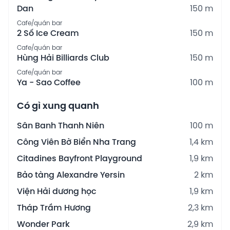
Dan
150 m
Cafe/quán bar
2 Số Ice Cream
150 m
Cafe/quán bar
Hùng Hải Billiards Club
150 m
Cafe/quán bar
Ya - Sao Coffee
100 m
Có gì xung quanh
Sân Banh Thanh Niên
100 m
Công Viên Bờ Biển Nha Trang
1,4 km
Citadines Bayfront Playground
1,9 km
Bảo tàng Alexandre Yersin
2 km
Viện Hải dương học
1,9 km
Tháp Trầm Hương
2,3 km
Wonder Park
2,9 km