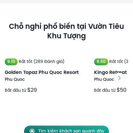
Chỗ nghỉ phổ biến tại Vườn Tiêu
Khu Tượng
9.10
Rất tốt
(289 Đánh giá)
9.50
Rất tốt
(343
Golden Topaz Phu Quoc Resort
Kingo Retreat R
Phu Quoc
Phu Quoc
$29
$50
Bắt đầu từ
Bắt đầu từ
Tìm kiếm khách sạn quanh đây