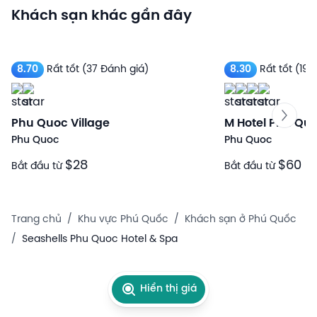
Khách sạn khác gần đây
8.70
Rất tốt
(37 Đánh giá)
8.30
Rất tốt
(198
Phu Quoc Village
M Hotel Phu Qu
Phu Quoc
Phu Quoc
$28
$60
Bắt đầu từ
Bắt đầu từ
Trang chủ
/
Khu vực Phú Quốc
/
Khách sạn ở Phú Quốc
/
Seashells Phu Quoc Hotel & Spa
Hiển thị giá