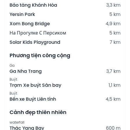
Bảo tàng Khánh Hòa
3,3 km
Yersin Park
5 km
Xom Bong Bridge
4,9 km
На Прогулке С Персиком
5 km
Solar Kids Playground
7 km
Phương tiện công cộng
Ga
Ga Nha Trang
3,7 km
Buýt
Trạm Xe buýt Sân bay
1,1 km
Buýt
Bến xe Buýt Liên tỉnh
4,5 km
Cảnh đẹp thiên nhiên
waterfall
Thác Yang Bay
600 m