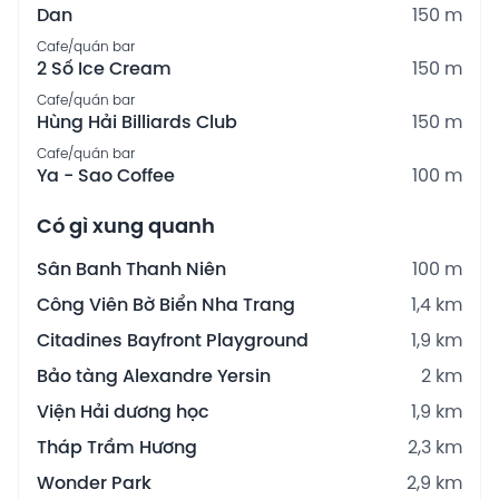
Dan
150 m
Cafe/quán bar
2 Số Ice Cream
150 m
Cafe/quán bar
Hùng Hải Billiards Club
150 m
Cafe/quán bar
Ya - Sao Coffee
100 m
Có gì xung quanh
Sân Banh Thanh Niên
100 m
Công Viên Bờ Biển Nha Trang
1,4 km
Citadines Bayfront Playground
1,9 km
Bảo tàng Alexandre Yersin
2 km
Viện Hải dương học
1,9 km
Tháp Trầm Hương
2,3 km
Wonder Park
2,9 km