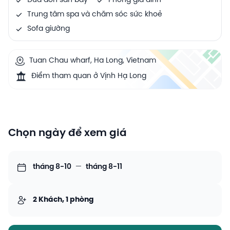
Đưa đón sân bay
Phòng gia đình
Trung tâm spa và chăm sóc sức khoẻ
Sofa giường
Tuan Chau wharf, Ha Long, Vietnam
Điểm tham quan ở Vịnh Hạ Long
Chọn ngày để xem giá
tháng 8-10
—
tháng 8-11
2 Khách, 1 phòng