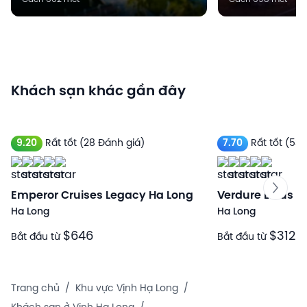
Khách sạn khác gần đây
9.20
Rất tốt
(28 Đánh giá)
7.70
Rất tốt
(53 
Emperor Cruises Legacy Ha Long
Verdure Lotus C
Ha Long
Ha Long
$646
$312
Bắt đầu từ
Bắt đầu từ
Trang chủ
/
Khu vực Vịnh Hạ Long
/