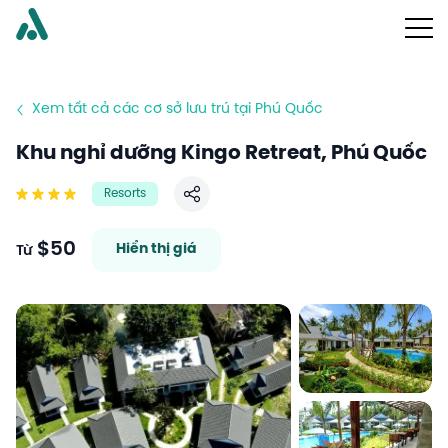
Xem tất cả các cơ sở lưu trú tại Phú Quốc
Khu nghỉ dưỡng Kingo Retreat, Phú Quốc
Resorts
Chia sẻ
$50
Hiển thị giá
Từ