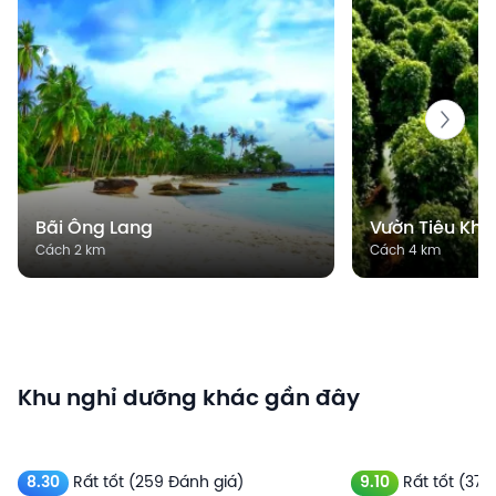
Bãi Ông Lang
Vườn Tiêu Khu
Cách 2 km
Cách 4 km
Khu nghỉ dưỡng khác gần đây
8.30
Rất tốt
(259 Đánh giá)
9.10
Rất tốt
(379