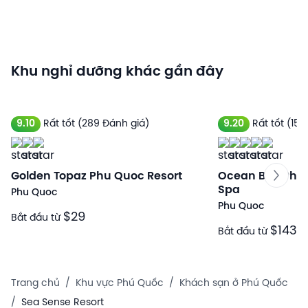
Khu nghỉ dưỡng khác gần đây
9.10
Rất tốt
(289 Đánh giá)
9.20
Rất tốt
(154
Golden Topaz Phu Quoc Resort
Ocean Bay Phu 
Spa
Phu Quoc
Phu Quoc
$29
Bắt đầu từ
$143
Bắt đầu từ
Trang chủ
/
Khu vực Phú Quốc
/
Khách sạn ở Phú Quốc
/
Sea Sense Resort