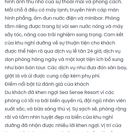
hình ảnh thu nhỏ của sự thoải mái và phong cách.
Mỗi chỗ ở đều có máy lạnh, truyền hình cáp màn
hình phẳng, ấm đun nước điện và minibar. Phòng
tắm riêng được trang bị vòi sen nước nóng và máy
sấy tóc, nâng cao trải nghiệm sang trọng. Cam kết
của khu nghỉ dưỡng về sự thuận tiện cho khách
được thể hiện rõ qua dịch vụ lễ tân 24 giờ, dịch vụ
dọn phòng hàng ngày và một loạt tiện ích bổ sung
như bàn bán tour. Các dịch vụ như đưa đón sân bay,
giặt là và ủi được cung cấp kèm phụ phí.
Điểm nổi bật từ đánh giá của khách
Du khách đã khen ngợi Sea Sense Resort vì các
phòng có lối ra bãi biển quyến rũ, đội ngũ nhân viên
xuất sắc, và bữa sáng thú vị. Sự sạch sẽ, phòng rộng
rãi và tầm nhìn tuyệt đẹp ra biển của khu nghỉ
dưỡng đã nhận được nhiều lời khen ngợi. Vị trí của