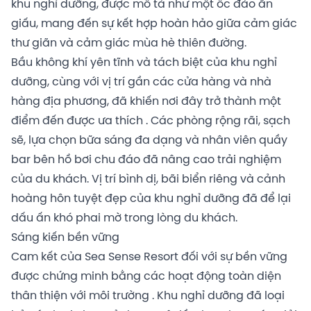
khu nghỉ dưỡng, được mô tả như một ốc đảo ẩn
giấu, mang đến sự kết hợp hoàn hảo giữa cảm giác
thư giãn và cảm giác mùa hè thiên đường.
Bầu không khí yên tĩnh và tách biệt của khu nghỉ
dưỡng, cùng với vị trí gần các cửa hàng và nhà
hàng địa phương, đã khiến nơi đây trở thành một
điểm đến được ưa thích . Các phòng rộng rãi, sạch
sẽ, lựa chọn bữa sáng đa dạng và nhân viên quầy
bar bên hồ bơi chu đáo đã nâng cao trải nghiệm
của du khách. Vị trí bình dị, bãi biển riêng và cảnh
hoàng hôn tuyệt đẹp của khu nghỉ dưỡng đã để lại
dấu ấn khó phai mờ trong lòng du khách.
Sáng kiến ​​bền vững
Cam kết của Sea Sense Resort đối với sự bền vững
được chứng minh bằng các hoạt động toàn diện
thân thiện với môi trường . Khu nghỉ dưỡng đã loại