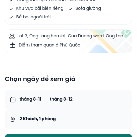
Trung tâm spa và chăm sóc sức khoẻ
Khu vực bãi biển riêng
Sofa giường
Bể bơi ngoài trời
Lot 3, Ong Lang hamlet, Cua Duong ward, Ong Lang,
Phu Quoc, Vietnam
Điểm tham quan ở Phú Quốc
Chọn ngày để xem giá
tháng 8-11
—
tháng 8-12
2 Khách, 1 phòng