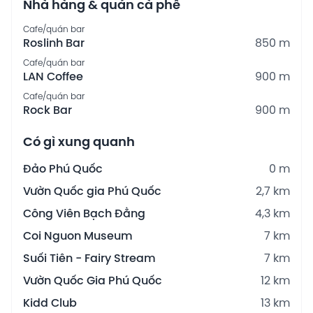
Nhà hàng & quán cà phê
Cafe/quán bar
Roslinh Bar
850 m
Cafe/quán bar
LAN Coffee
900 m
Cafe/quán bar
Rock Bar
900 m
Có gì xung quanh
Đảo Phú Quốc
0 m
Vườn Quốc gia Phú Quốc
2,7 km
Công Viên Bạch Đằng
4,3 km
Coi Nguon Museum
7 km
Suối Tiên - Fairy Stream
7 km
Vườn Quốc Gia Phú Quốc
12 km
Kidd Club
13 km