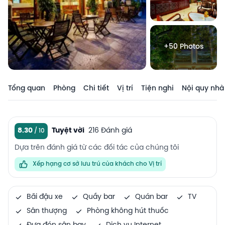
+50 Photos
Tổng quan
Phòng
Chi tiết
Vị trí
Tiện nghi
Nội quy nhà
8.30
Tuyệt vời
216 Đánh giá
Dựa trên đánh giá từ các đối tác của chúng tôi
Xếp hạng cơ sở lưu trú của khách cho Vị trí
Bãi đậu xe
Quầy bar
Quán bar
TV
Sân thượng
Phòng không hút thuốc