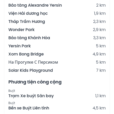
Bảo tàng Alexandre Yersin
2 km
Viện Hải dương học
1,9 km
Tháp Trầm Hương
2,3 km
Wonder Park
2,9 km
Bảo tàng Khánh Hòa
3,3 km
Yersin Park
5 km
Xom Bong Bridge
4,9 km
На Прогулке С Персиком
5 km
Solar Kids Playground
7 km
Phương tiện công cộng
Buýt
Trạm Xe buýt Sân bay
1,1 km
Buýt
Bến xe Buýt Liên tỉnh
4,5 km