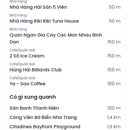
Nhà hàng
Nhà Hàng Hải Sản 5 Viên
50 m
Nhà hàng
Nhà Hàng Riki Riki Tuna House
50 m
Nhà hàng
Quan Ngan Gia Cay Cac Mon Nhau Binh
Dan
150 m
Cafe/quán bar
2 Số Ice Cream
150 m
Cafe/quán bar
Hùng Hải Billiards Club
150 m
Cafe/quán bar
Ya - Sao Coffee
100 m
Có gì xung quanh
Sân Banh Thanh Niên
100 m
Công Viên Bờ Biển Nha Trang
1,4 km
Citadines Bayfront Playground
1,9 km