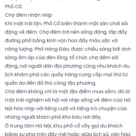
Phố Cổ.
Chợ đêm nhộn nhịp
Khi mặt trời lặn, Phố Cổ biến thành một sân chơi sôi
động về đêm. Chợ đêm trở nên sống động, lấp đầy
đường phố bằng kính vạn hoa đầy màu sắc và
năng lượng. Phố Hàng Đào, được chiếu sáng bởi ánh
sáng ấm áp của đèn lồng, tổ chức chợ đêm sôi
động, nơi người dân địa phương cũng như khách du
lịch khám phá các quầy hàng cung cấp mọi thứ từ
quần áo đến đồ thủ công địa phương.
Chợ đêm không chỉ là một địa điểm mua sắm; đó là
một trải nghiệm xã hội nơi nhịp sống về đêm của Hà
Nội hòa nhịp với tiếng cười và tiếng trò chuyện của
những người khám phá kho báu nơi đây.
Ở trung tâm Hà Nội, Khu phố cổ vẫy gọi du khách
bằng sự pha trộn đầy mê hoặc giữa lịch sử, văn hóa