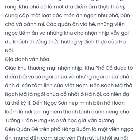
rong. Khu phố cổ là một địa điểm ẩm thực thú vị,
cung cấp một loạt các món ăn ngon như phở, bún
chả và bánh mì. Các quán ăn vỉa hè, những viên
ngọc tiềm ẩn và những khu chợ nhộn nhịp vẫy gọi
du khách thưởng thức hương vị đích thực của Hà
Nội.
Địa danh văn hóa
Giữa khu thương mại nhộn nhịp, Khu Phố Cổ được tô
điểm bởi vô số ngôi chùa và những ngôi chùa phản
ánh di sản tâm linh của Việt Nam. Đền Bạch Mã thờ
Bạch Mã là ngôi chùa cổ nhất ở Hà Nội, có niên đại
từ thế kỷ 11. Đền Ngọc Sơn nép mình bên hồ Hoàn
Kiếm là nơi tôn nghiêm thanh bình dành riêng cho
Tướng Trần Hưng Đạo và học giả Văn Xương.
Đền Quán Đế trên phố Hàng Buồm là một viên ngọc
ẩn, mang đến cảm giác yên tĩnh rút lui khỏi sự hối