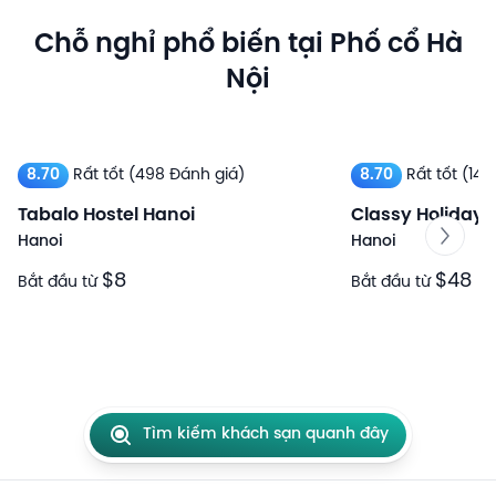
Chỗ nghỉ phổ biến tại Phố cổ Hà
Nội
8.70
Rất tốt
(498 Đánh giá)
8.70
Rất tốt
(149
Tabalo Hostel Hanoi
Classy Holiday 
Hanoi
Hanoi
$8
$48
Bắt đầu từ
Bắt đầu từ
Tìm kiếm khách sạn quanh đây