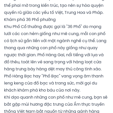
thể phai mờ trong kiến ​​trúc, tạo nên sự hòa quyện
quyến rũ giữa các yếu tố Việt, Trung Hoa và Pháp.
Khám phá 36 Phố phường
Khu Phố Cổ thường được gọi là "36 Phố" do mạng
lưới các con hẻm giống như mê cung, mỗi con phố
có lịch sử gắn liền với một ngành nghề cụ thể. Lang
thang qua những con phố này giống như quay
ngược thời gian. Phố Hàng Gai, nổi tiếng với lụa và
đồ thêu, toát lên vẻ sang trọng với hàng loạt cửa
hàng trưng bày hàng dệt may thủ công tinh xảo.
Phố Hàng Bạc hay "Phố Bạc" vang vọng âm thanh
leng keng của đồ bạc và trang sức, mời gọi du
khách khám phá kho báu của nơi này.
Khi dạo quanh những con phố như mê cung, bạn sẽ
bắt gặp mùi hương đặc trưng của Ẩm thực truyền
thống Việt Nam bắt nguồn từ những gánh hàng