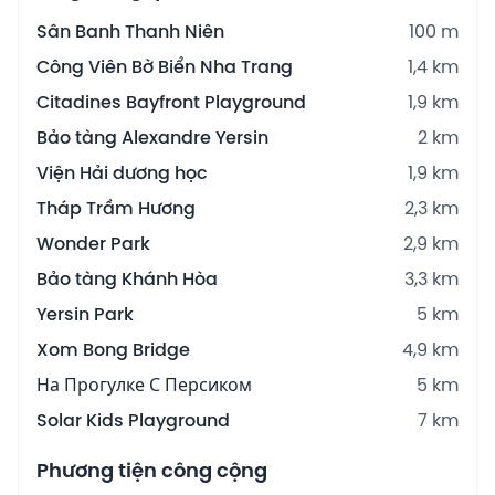
Sân Banh Thanh Niên
100 m
Công Viên Bờ Biển Nha Trang
1,4 km
Citadines Bayfront Playground
1,9 km
Bảo tàng Alexandre Yersin
2 km
Viện Hải dương học
1,9 km
Tháp Trầm Hương
2,3 km
Wonder Park
2,9 km
Bảo tàng Khánh Hòa
3,3 km
Yersin Park
5 km
Xom Bong Bridge
4,9 km
На Прогулке С Персиком
5 km
Solar Kids Playground
7 km
Phương tiện công cộng