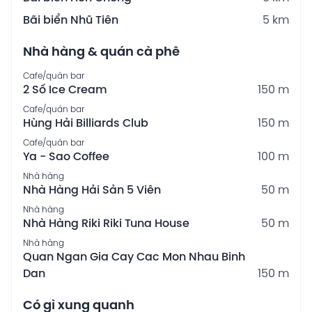
Bãi biển Nhũ Tiên
5 km
Nhà hàng & quán cà phê
Cafe/quán bar
2 Số Ice Cream
150 m
Cafe/quán bar
Hùng Hải Billiards Club
150 m
Cafe/quán bar
Ya - Sao Coffee
100 m
Nhà hàng
Nhà Hàng Hải Sản 5 Viên
50 m
Nhà hàng
Nhà Hàng Riki Riki Tuna House
50 m
Nhà hàng
Quan Ngan Gia Cay Cac Mon Nhau Binh
Dan
150 m
Có gì xung quanh