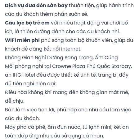
Dịch vụ đưa đón sân bay
thuận tiện, giúp hành trình
của du khách thêm phần suôn sẻ.
Câu lạc bộ trẻ em
với nhiều hoạt động vui chơi bổ
ích, là thiên đường dành cho các du khách nhí.
WiFi miễn phí
phủ sóng toàn bộ khuôn viên, giúp du
khách dễ dàng kết nối internet.
Không Gian Nghỉ Dưỡng Sang Trọng, Ấm Cúng
Mỗi phòng nghỉ tại Crowne Plaza Phú Quốc Starbay,
an IHG Hotel đều được thiết kế tinh tế, trang bị đầy
đủ tiện nghi hiện đại:
Điều hòa không khí mang đến không gian mát mẻ,
dễ chịu.
Bàn làm việc tiện lợi, phù hợp cho nhu cầu làm việc
của du khách.
Máy pha cà phê, ấm đun nước, tủ lạnh mini, két an
toàn đáp ứng nhu cầu sử dụng cá nhân.