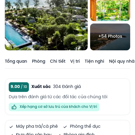
+54 Photos
Tổng quan
Phòng
Chi tiết
Vị trí
Tiện nghi
Nội quy nhà
9.00
Xuất sắc
304 Đánh giá
Dựa trên đánh giá từ các đối tác của chúng tôi
Xếp hạng cơ sở lưu trú của khách cho Vị trí
Máy pha trà/cà phê
Phòng thể dục