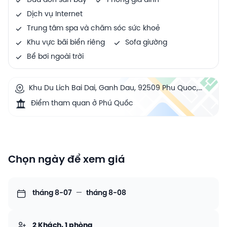
Đưa đón sân bay
Phòng gia đình
Dịch vụ Internet
Trung tâm spa và chăm sóc sức khoẻ
Khu vực bãi biển riêng
Sofa giường
Bể bơi ngoài trời
Khu Du Lich Bai Dai, Ganh Dau, 92509 Phu Quoc,
Vietnam
Điểm tham quan ở Phú Quốc
Chọn ngày để xem giá
tháng 8-07
—
tháng 8-08
2 Khách, 1 phòng