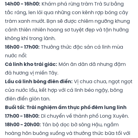
14h00 - 16h00:
Khám phá rừng tràm Trà Sư bằng
tắc ráng, len lỏi qua những con kênh rợp bóng cây
tràm xanh mướt. Bạn sẽ được chiêm ngưỡng khung
cảnh thiên nhiên hoang sơ tuyệt đẹp và tận hưởng
không khí trong lành.
16h00 - 17h00:
Thưởng thức đặc sản cá linh mùa
nước nổi:
Cá linh kho trái giác:
Món ăn dân dã nhưng đậm
đà hương vị miền Tây.
Lẩu cá linh bông điên điển:
Vị chua chua, ngọt ngọt
của nước lẩu, kết hợp với cá linh béo ngậy, bông
điên điển giòn tan.
Buổi tối: Trải nghiệm ẩm thực phố đêm lung linh
17h00 - 18h00:
Di chuyển về thành phố Long Xuyên.
18h00 - 20h00:
Tản bộ dọc bờ sông Hậu, ngắm
hoàng hôn buông xuống và thưởng thức bữa tối với