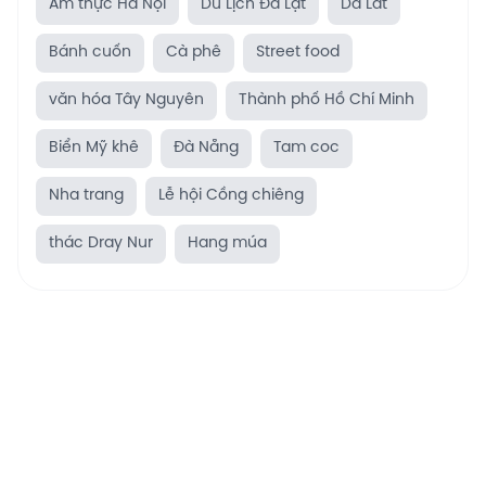
Ẩm thực Hà Nội
Du Lịch Đà Lạt
Da Lat
Bánh cuốn
Cà phê
Street food
văn hóa Tây Nguyên
Thành phố Hồ Chí Minh
Biển Mỹ khê
Đà Nẵng
Tam coc
Nha trang
Lễ hội Cồng chiêng
thác Dray Nur
Hang múa