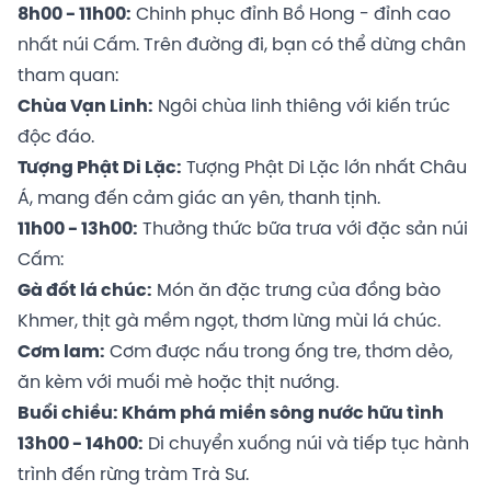
8h00 - 11h00:
Chinh phục đỉnh Bồ Hong - đỉnh cao
nhất núi Cấm. Trên đường đi, bạn có thể dừng chân
tham quan:
Chùa Vạn Linh:
Ngôi chùa linh thiêng với kiến trúc
độc đáo.
Tượng Phật Di Lặc:
Tượng Phật Di Lặc lớn nhất Châu
Á, mang đến cảm giác an yên, thanh tịnh.
11h00 - 13h00:
Thưởng thức bữa trưa với đặc sản núi
Cấm:
Gà đốt lá chúc:
Món ăn đặc trưng của đồng bào
Khmer, thịt gà mềm ngọt, thơm lừng mùi lá chúc.
Cơm lam:
Cơm được nấu trong ống tre, thơm dẻo,
ăn kèm với muối mè hoặc thịt nướng.
Buổi chiều: Khám phá miền sông nước hữu tình
13h00 - 14h00:
Di chuyển xuống núi và tiếp tục hành
trình đến rừng tràm Trà Sư.