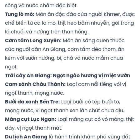
sống và nước chấm đặc biệt.
Tung lò mò:
Món ăn độc đáo của người Khmer, được
chế biến từ cá lò mò, thịt heo bằm nhuyễn, gói trong
lá chuối và nướng trên than hồng.
Cơm tấm Long Xuyên:
Món ăn sáng quen thuộc
của người dân An Giang, cơm tấm dẻo thơm, ăn
kèm với sườn nướng, bì, chả và nước mắm chua
ngọt.
Trái cây An Giang: Ngọt ngào hương vị miệt vườn
Cam sành Châu Thành:
Loại cam nổi tiếng với vị
ngọt thanh, mọng nước.
Bưởi da xanh Bến Tre:
Loại bưởi có tép bưởi to,
mọng nước, vị ngọt thanh xen lẫn chút chua dịu.
Măng cụt Lục Ngạn:
Loại măng cụt có vỏ mỏng, thịt
dày, vị ngọt thanh mát.
Du lịch An Giang
là hành trình khám phá vùng đất