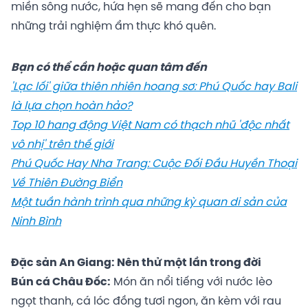
miền sông nước, hứa hẹn sẽ mang đến cho bạn
những trải nghiệm ẩm thực khó quên.
Bạn có thể cần hoặc quan tâm đến
'Lạc lối' giữa thiên nhiên hoang sơ: Phú Quốc hay Bali
là lựa chọn hoàn hảo?
Top 10 hang động Việt Nam có thạch nhũ 'độc nhất
vô nhị' trên thế giới
Phú Quốc Hay Nha Trang: Cuộc Đối Đầu Huyền Thoại
Về Thiên Đường Biển
Một tuần hành trình qua những kỳ quan di sản của
Ninh Bình
Đặc sản An Giang: Nên thử một lần trong đời
Bún cá Châu Đốc:
Món ăn nổi tiếng với nước lèo
ngọt thanh, cá lóc đồng tươi ngon, ăn kèm với rau