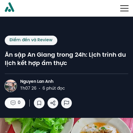
Điểm đến và Review
Ăn sập An Giang trong 24h: Lịch trình du
lịch kết hợp ẩm thực
Nguyen Lan Anh
N
Th07 26
·
6 phút đọc
0
Lưu vào danh sách đọc
Chia sẻ
Báo cáo lạm dụng