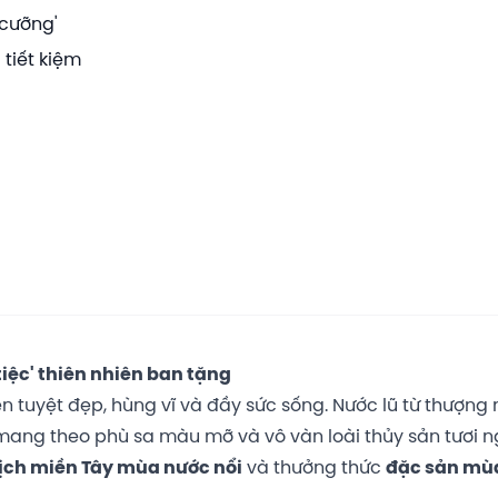
 cưỡng'
 tiết kiệm
iệc' thiên nhiên ban tặng
n tuyệt đẹp, hùng vĩ và đầy sức sống. Nước lũ từ thượng
ang theo phù sa màu mỡ và vô vàn loài thủy sản tươi n
lịch miền Tây mùa nước nổi
và thưởng thức
đặc sản mù