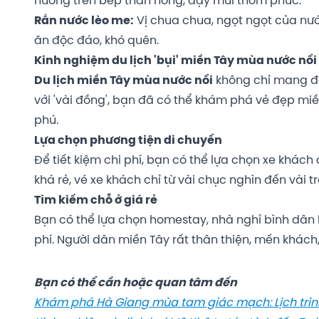
nướng trên bếp than hồng, dậy mùi thơm phức.
Rắn nước lèo me:
Vị chua chua, ngọt ngọt của nướ
ăn độc đáo, khó quên.
Kinh nghiệm du lịch 'bụi' miền Tây mùa nước nổi 
Du lịch miền Tây mùa nước nổi
không chỉ mang đến
với 'vài đồng', bạn đã có thể khám phá vẻ đẹp mi
phú.
Lựa chọn phương tiện di chuyển
Để tiết kiệm chi phí, bạn có thể lựa chọn xe khách
khá rẻ, vé xe khách chỉ từ vài chục nghìn đến vài
Tìm kiếm chỗ ở giá rẻ
Bạn có thể lựa chọn homestay, nhà nghỉ bình dân 
phí. Người dân miền Tây rất thân thiện, mến khác
Bạn có thể cần hoặc quan tâm đến
Khám phá Hà Giang mùa tam giác mạch: Lịch trìn