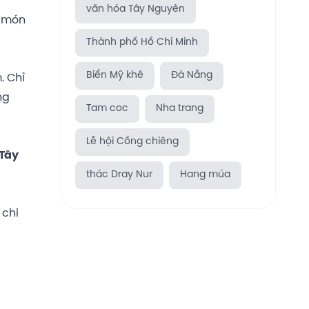
văn hóa Tây Nguyên
t món
Thành phố Hồ Chí Minh
Biển Mỹ khê
Đà Nẵng
. Chỉ
ng
Tam coc
Nha trang
Lễ hội Cồng chiêng
 Tây
thác Dray Nur
Hang múa
 chi