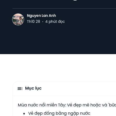
Nguyen Lan Anh
N
Th10 28
·
4 phút đọc
Mục lục
Mùa nước nổi miền Tây: Vẻ đẹp mê hoặc và 'bữa 
Vẻ đẹp đồng bằng ngập nước