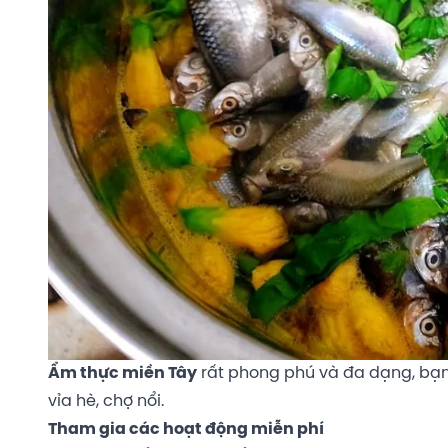
Ẩm thực miền Tây
rất phong phú và đa dạng, bạn
vỉa hè, chợ nổi.
Tham gia các hoạt động miễn phí