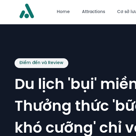
Home
Attractions
Cơ sở lưu
Điểm đến và Review
Du lịch 'bụi' mi
Thưởng thức 'bữa
khó cưỡng' chỉ vớ