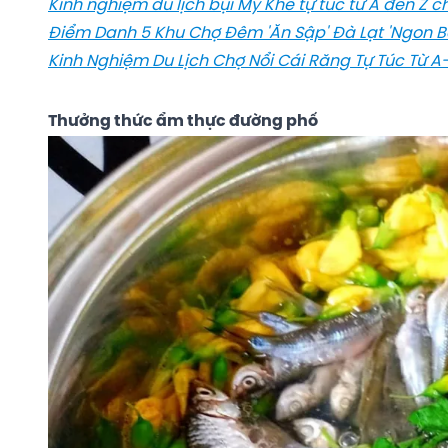
Kinh nghiệm du lịch bụi Mỹ Khê tự túc từ A đến Z c
Điểm Danh 5 Khu Chợ Đêm 'Ăn Sập' Đà Lạt 'Ngon B
Kinh Nghiệm Du Lịch Chợ Nổi Cái Răng Tự Túc Từ A
Thưởng thức ẩm thực đường phố