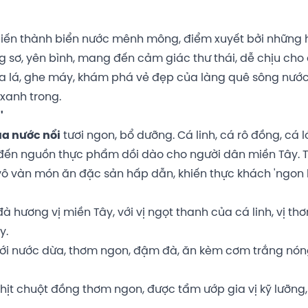
iến thành biển nước mênh mông, điểm xuyết bởi những
 sơ, yên bình, mang đến cảm giác thư thái, dễ chịu cho
 ba lá, ghe máy, khám phá vẻ đẹp của làng quê sông nước
xanh trong.
'
a nước nổi
tươi ngon, bổ dưỡng. Cá linh, cá rô đồng, cá l
đến nguồn thực phẩm dồi dào cho người dân miền Tây. 
vô vàn món ăn đặc sản hấp dẫn, khiến thực khách 'ngon
hương vị miền Tây, với vị ngọt thanh của cá linh, vị th
y.
với nước dừa, thơm ngon, đậm đà, ăn kèm cơm trắng nón
hịt chuột đồng thơm ngon, được tẩm ướp gia vị kỹ lưỡng,