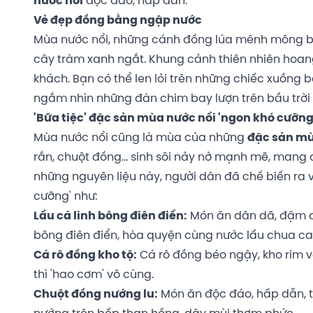
nước nổi
độc đáo, hấp dẫn.
Vẻ đẹp đồng bằng ngập nước
Mùa nước nổi, những cánh đồng lúa mênh mông b
cây tràm xanh ngắt. Khung cảnh thiên nhiên hoang
khách. Bạn có thể len lỏi trên những chiếc xuồng
ngắm nhìn những đàn chim bay lượn trên bầu trời 
'Bữa tiệc' đặc sản mùa nước nổi 'ngon khó cưỡng
Mùa nước nổi cũng là mùa của những
đặc sản mù
rắn, chuột đồng… sinh sôi nảy nở mạnh mẽ, mang 
những nguyên liệu này, người dân đã chế biến ra 
cưỡng' như:
Lẩu cá linh bông điên điển:
Món ăn dân dã, đậm đà 
bông điên điển, hòa quyện cùng nước lẩu chua ca
Cá rô đồng kho tộ:
Cá rô đồng béo ngậy, kho rim 
thì 'hao cơm' vô cùng.
Chuột đồng nướng lu:
Món ăn độc đáo, hấp dẫn, t