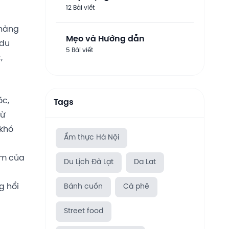
12 Bài viết
 hàng
Mẹo và Hướng dẫn
 du
5 Bài viết
,
óc,
Tags
Từ
 khó
Ẩm thực Hà Nội
ơm của
Du Lịch Đà Lạt
Da Lat
g hổi
Bánh cuốn
Cà phê
Street food