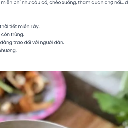
miễn phí như câu cá, chèo xuồng, tham quan chợ nổi… để
hời tiết miền Tây.
côn trùng.
dàng trao đổi với người dân.
phương.