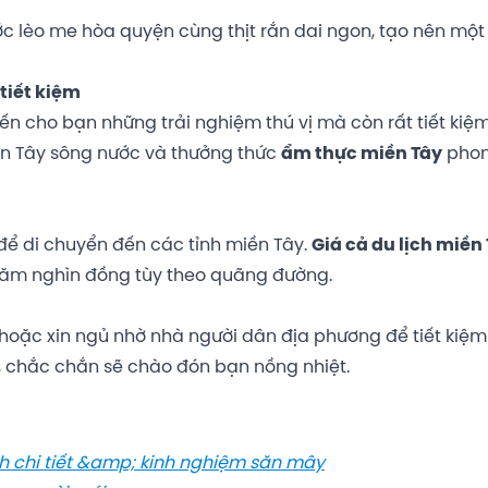
c lèo me hòa quyện cùng thịt rắn dai ngon, tạo nên mộ
tiết kiệm
 cho bạn những trải nghiệm thú vị mà còn rất tiết kiệm
ền Tây sông nước và thưởng thức
ẩm thực miền Tây
pho
 để di chuyển đến các tỉnh miền Tây.
Giá cả du lịch miền
 trăm nghìn đồng tùy theo quãng đường.
hoặc xin ngủ nhờ nhà người dân địa phương để tiết kiệm
h, chắc chắn sẽ chào đón bạn nồng nhiệt.
h chi tiết &amp; kinh nghiệm săn mây