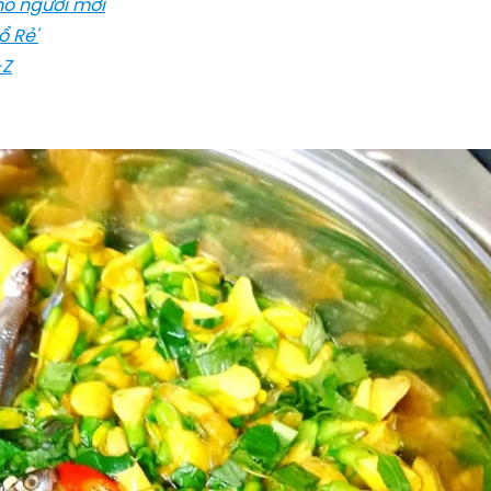
ho người mới
ổ Rẻ'
-Z