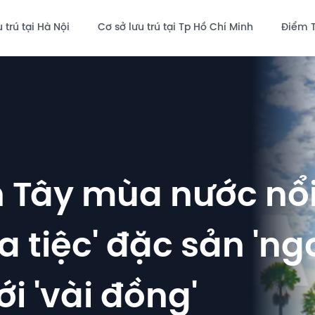
 trú tại Hà Nội
Cơ sở lưu trú tại Tp Hồ Chí Minh
Điểm 
ền Tây mùa nước nổi
 tiệc' đặc sản 'ng
i 'vài đồng'