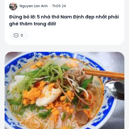
N
Nguyen Lan Anh
·
Th06 24
Đừng bỏ lỡ: 5 nhà thờ Nam Định đẹp nhất phải
ghé thăm trong đời!
0