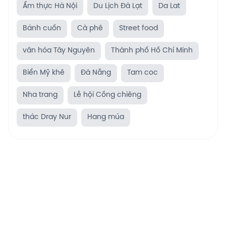
Ẩm thực Hà Nội
Du Lịch Đà Lạt
Da Lat
Bánh cuốn
Cà phê
Street food
văn hóa Tây Nguyên
Thành phố Hồ Chí Minh
Biển Mỹ khê
Đà Nẵng
Tam coc
Nha trang
Lễ hội Cồng chiêng
thác Dray Nur
Hang múa