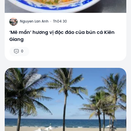
N
Nguyen Lan Anh
·
Th04 30
‘Mê mẩn’ hương vị độc đáo của bún cá Kiên
Giang
0