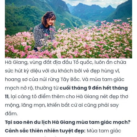
Hà Giang, vùng đất địa đầu Tổ quốc, luôn ẩn chứa
sức hút kỳ diệu với du khách bởi vẻ đẹp hùng vĩ,
hoang sơ của núi rừng Tây Bắc. Và mùa tam giác
mạch nở rộ, thường từ
cuối tháng 9 đến hết tháng
11
, lại càng tô điểm thêm cho Hà Giang nét đẹp thơ
mộng, lãng mạn, khiến bất cứ ai cũng phải say
đắm.
Tại sao nên du lịch Hà Giang mùa tam giác mạch?
Cảnh sắc thiên nhiên tuyệt đẹp:
Mùa tam giác