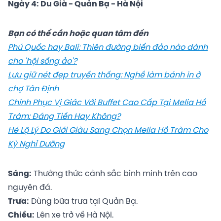
Ngày 4: Du Già - Quản Bạ - Hà Nội
Bạn có thể cần hoặc quan tâm đến
Phú Quốc hay Bali: Thiên đường biển đảo nào dành
cho 'hội sống ảo'?
Lưu giữ nét đẹp truyền thống: Nghề làm bánh in ở
chợ Tân Định
Chinh Phục Vị Giác Với Buffet Cao Cấp Tại Melia Hồ
Tràm: Đáng Tiền Hay Không?
Hé Lộ Lý Do Giới Giàu Sang Chọn Melia Hồ Tràm Cho
Kỳ Nghỉ Dưỡng
Sáng:
Thưởng thức cảnh sắc bình minh trên cao
nguyên đá.
Trưa:
Dùng bữa trưa tại Quản Bạ.
Chiều:
Lên xe trở về Hà Nội.