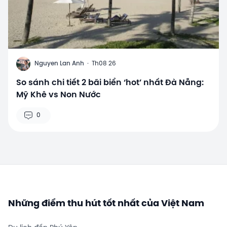
N
Nguyen Lan Anh
·
Th08 26
So sánh chi tiết 2 bãi biển ‘hot’ nhất Đà Nẵng:
Mỹ Khê vs Non Nước
0
Những điểm thu hút tốt nhất của Việt Nam