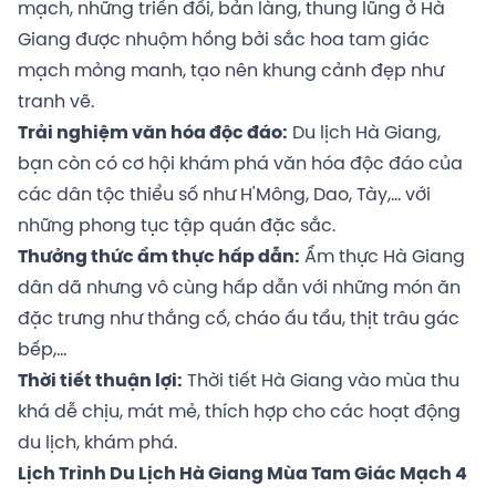
mạch, những triền đồi, bản làng, thung lũng ở Hà
Giang được nhuộm hồng bởi sắc hoa tam giác
mạch mỏng manh, tạo nên khung cảnh đẹp như
tranh vẽ.
Trải nghiệm văn hóa độc đáo:
Du lịch Hà Giang,
bạn còn có cơ hội khám phá văn hóa độc đáo của
các dân tộc thiểu số như H'Mông, Dao, Tày,... với
những phong tục tập quán đặc sắc.
Thưởng thức ẩm thực hấp dẫn:
Ẩm thực Hà Giang
dân dã nhưng vô cùng hấp dẫn với những món ăn
đặc trưng như thắng cố, cháo ấu tẩu, thịt trâu gác
bếp,...
Thời tiết thuận lợi:
Thời tiết Hà Giang vào mùa thu
khá dễ chịu, mát mẻ, thích hợp cho các hoạt động
du lịch, khám phá.
Lịch Trình Du Lịch Hà Giang Mùa Tam Giác Mạch 4