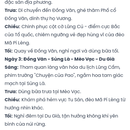
đặc sản địa phương.
Trưa:
Di chuyển đến Đồng Văn, ghé thăm Phố cổ
Đồng Văn, dinh thự họ Vương.
Chiều:
Chinh phục cột cờ Lũng Cú - điểm cực Bắc
của Tổ quốc, chiêm ngưỡng vẻ đẹp hùng vĩ của đèo
Mã Pí Lèng.
Tối:
Quay về Đồng Văn, nghỉ ngơi và dùng bữa tối.
Ngày 3: Đồng Văn - Sủng Là - Mèo Vạc - Du Già
Sáng:
Tham quan làng văn hóa du lịch Lũng Cẩm,
phim trường "Chuyện của Pao", ngắm hoa tam giác
mạch tại Sủng Là.
Trưa:
Dùng bữa trưa tại Mèo Vạc.
Chiều:
Khám phá hẻm vực Tu Sản, đèo Mã Pí Lèng từ
hướng nhìn khác.
Tối:
Nghỉ đêm tại Du Già, tận hưởng không khí yên
bình của núi rừng.