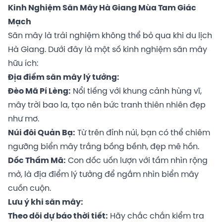
Kinh Nghiệm Săn Mây Hà Giang Mùa Tam Giác
Mạch
Săn mây là trải nghiệm không thể bỏ qua khi du lịch
Hà Giang. Dưới đây là một số kinh nghiệm săn mây
hữu ích:
Địa điểm săn mây lý tưởng:
Đèo Mã Pí Lèng:
Nổi tiếng với khung cảnh hùng vĩ,
mây trời bao la, tạo nên bức tranh thiên nhiên đẹp
như mơ.
Núi đôi Quản Bạ:
Từ trên đỉnh núi, bạn có thể chiêm
ngưỡng biển mây trắng bồng bềnh, đẹp mê hồn.
Dốc Thẩm Mã:
Con dốc uốn lượn với tầm nhìn rộng
mở, là địa điểm lý tưởng để ngắm nhìn biển mây
cuồn cuộn.
Lưu ý khi săn mây:
Theo dõi dự báo thời tiết:
Hãy chắc chắn kiểm tra