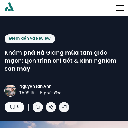
Điểm đến và Review
Khám phá Hà Giang mùa tam giác
mạch: Lịch trình chi tiết & kinh nghiệm
săn mây
Nguyen Lan Anh
N
Th08 15
·
5 phút đọc
0
Lưu vào danh sách đọc
Chia sẻ
Báo cáo lạm dụng