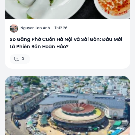
N
Nguyen Lan Anh
·
Th12 26
So Găng Phở Cuốn Hà Nội Và Sài Gòn: Đâu Mới
Là Phiên Bản Hoàn Hảo?
0