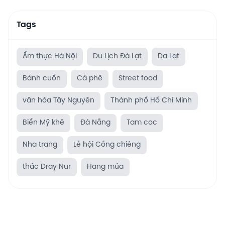
Tags
Ẩm thực Hà Nội
Du Lịch Đà Lạt
Da Lat
Bánh cuốn
Cà phê
Street food
văn hóa Tây Nguyên
Thành phố Hồ Chí Minh
Biển Mỹ khê
Đà Nẵng
Tam coc
Nha trang
Lễ hội Cồng chiêng
thác Dray Nur
Hang múa