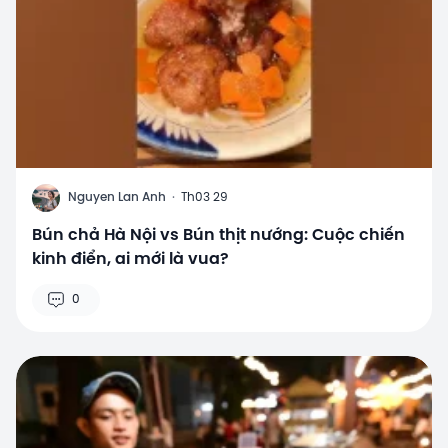
N
Nguyen Lan Anh
·
Th03 29
Bún chả Hà Nội vs Bún thịt nướng: Cuộc chiến
kinh điển, ai mới là vua?
0