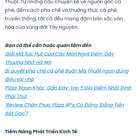
Thuột. Từ những câu chuyện kể về nguồn gốc cà
phê, đến cách pha chế và thưởng thức cà phê
truyền thống, tất cả đều mang đậm bản sắc văn
hóa của vùng đất Tây Nguyên.
Bạn có thể cần hoặc quan tâm đến
Giải Mã Sức Hút Của Các Món Ngọt Đêm 'Gây
Thương Nhớ' Hà Nội
Bí quyết pha chế cà phê Buôn Ma Thuột ngon đúng
điệu tại nhà
Pizza 'Ngon Khóc' Gần Đây: Top 5 Địa Điểm Nhất Định
Phải Thử!
'Review Chân Thực' Pizza 4P's: Có Đáng 'Đồng Tiền
Bát Gạo'?
Tiềm Năng Phát Triển Kinh Tế: