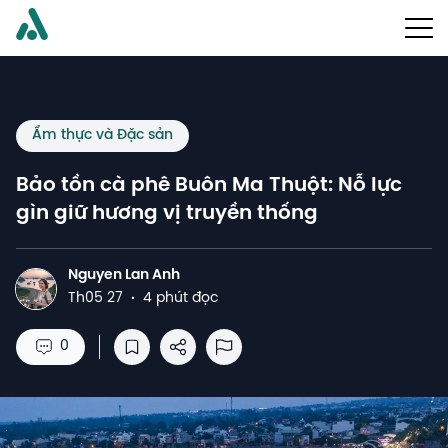
Ẩm thực và Đặc sản
Bảo tồn cà phê Buôn Ma Thuột: Nỗ lực
gìn giữ hương vị truyền thống
Nguyen Lan Anh
N
Th05 27
·
4 phút đọc
0
Lưu vào danh sách đọc
Chia sẻ
Báo cáo lạm dụng