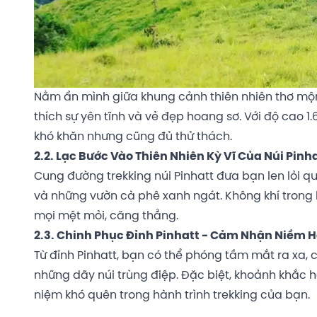
Nằm ẩn mình giữa khung cảnh thiên nhiên thơ mộng
thích sự yên tĩnh và vẻ đẹp hoang sơ. Với độ cao 
khó khăn nhưng cũng đủ thử thách.
2.2. Lạc Bước Vào Thiên Nhiên Kỳ Vĩ Của Núi Pinh
Cung đường trekking núi Pinhatt đưa bạn len lỏi 
và những vườn cà phê xanh ngát. Không khí trong là
mọi mệt mỏi, căng thẳng.
2.3. Chinh Phục Đỉnh Pinhatt - Cảm Nhận Niềm 
Từ đỉnh Pinhatt, bạn có thể phóng tầm mắt ra xa,
những dãy núi trùng điệp. Đặc biệt, khoảnh khắc 
niệm khó quên trong hành trình trekking của bạn.