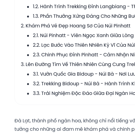
1.2. Hành Trình Trekking Đỉnh Langbiang - 
1.3. Phần Thưởng Xứng Đáng Cho Những Bướ
2. Khám Phá Vẻ Đẹp Hoang Sơ Của Núi Pinhatt
2.1. Núi Pinhatt - Viên Ngọc Xanh Giữa Lòng
2.2. Lạc Bước Vào Thiên Nhiên Kỳ Vĩ Của Núi
2.3. Chinh Phục Đỉnh Pinhatt - Cảm Nhận
3. Lên Đường Tìm Về Thiên Nhiên Cùng Cung Tre
3.1. Vườn Quốc Gia Bidoup - Núi Bà - Nơi L
3.2. Trekking Bidoup - Núi Bà - Hành Trình
3.3. Trải Nghiệm Độc Đáo Giữa Đại Ngàn H
Đà Lạt, thành phố ngàn hoa, không chỉ nổi tiếng v
tưởng cho những ai đam mê khám phá và chinh phụ