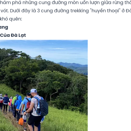
, khám phá những cung đường mòn uốn lượn giữa rừng th
ót. Dưới đây là 3 cung đường trekking "huyền thoại" ở Đà
khó quên:
iang
 Của Đà Lạt