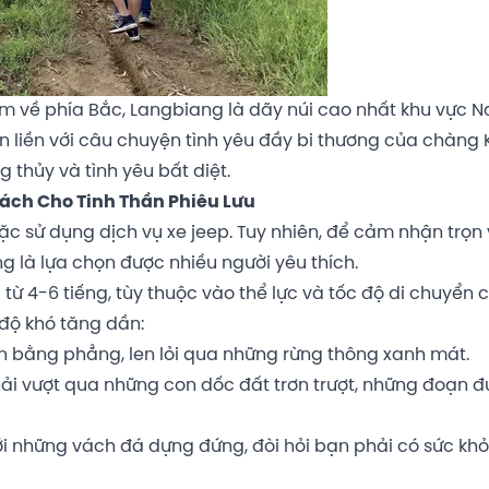
m về phía Bắc, Langbiang là dãy núi cao nhất khu vực 
n liền với câu chuyện tình yêu đầy bi thương của chàng 
 thủy và tình yêu bất diệt.
hách Cho Tinh Thần Phiêu Lưu
ặc sử dụng dịch vụ xe jeep. Tuy nhiên, để cảm nhận trọn
g là lựa chọn được nhiều người yêu thích.
từ 4-6 tiếng, tùy thuộc vào thể lực và tốc độ di chuyển 
độ khó tăng dần:
 bằng phẳng, len lỏi qua những rừng thông xanh mát.
hải vượt qua những con dốc đất trơn trượt, những đoạn 
 những vách đá dựng đứng, đòi hỏi bạn phải có sức kh