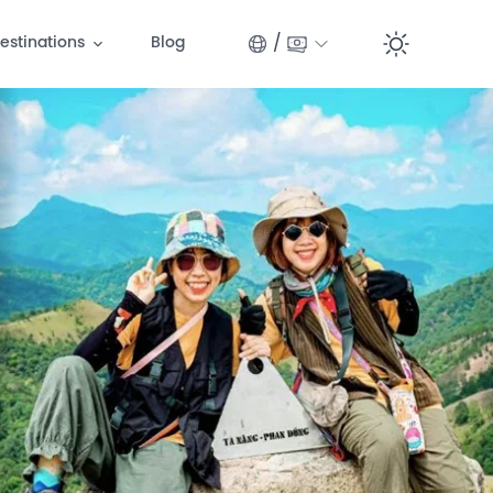
/
estinations
Blog
Switc