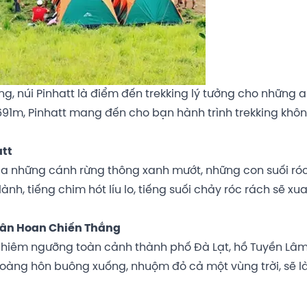
, núi Pinhatt là điểm đến trekking lý tưởng cho những a
1.691m, Pinhatt mang đến cho bạn hành trình trekking khô
att
qua những cánh rừng thông xanh mướt, những con suối róc
nh, tiếng chim hót líu lo, tiếng suối chảy róc rách sẽ xu
Hân Hoan Chiến Thắng
 chiêm ngưỡng toàn cảnh thành phố Đà Lạt, hồ Tuyền Lâm
hoàng hôn buông xuống, nhuộm đỏ cả một vùng trời, sẽ là