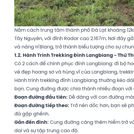
Nằm cách trung tâm thành phố Đà Lạt khoảng 12k
Tây Nguyên, với đỉnh Radar cao 2.167m. Nơi đây gắ
và nàng H'Biang, trở thành biểu tượng cho sự chung
1.2. Hành Trình Trekking Đỉnh Langbiang - Thử T
Có 2 cách để chinh phục đỉnh Langbiang: đi bộ ho
vẻ đẹp hoang sơ và hùng vĩ của Langbiang, trekkin
Hành trình trekking đỉnh Langbiang thường kéo dài 
bạn. Cung đường được chia thành nhiều đoạn với 
Đoạn đường đầu tiên:
Dễ dàng với con đường mòn
Đoạn đường tiếp theo:
Trở nên dốc hơn, bạn sẽ p
đá gập ghềnh.
Gần đến đỉnh:
Cung đường càng thêm hiểm trở với
dai và sự tập trung cao độ.