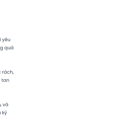
i yêu
ng quá
 rách,
a tan
, và
 kỷ