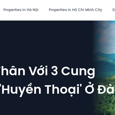
Properties in Hà Nội
Properties in Hồ Chí Minh City
D
hân Với 3 Cung
'Huyền Thoại' Ở Đà