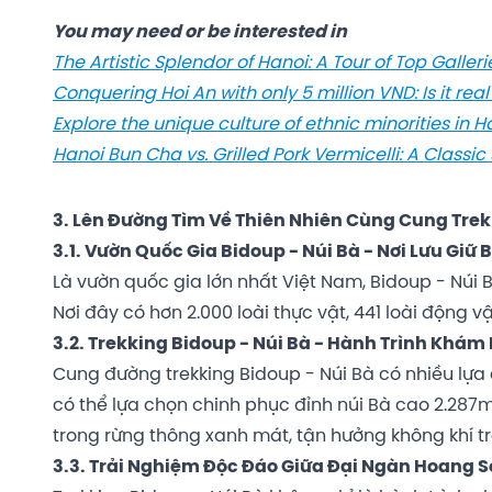
You may need or be interested in
The Artistic Splendor of Hanoi: A Tour of Top Galleri
Conquering Hoi An with only 5 million VND: Is it real
Explore the unique culture of ethnic minorities in 
Hanoi Bun Cha vs. Grilled Pork Vermicelli: A Class
3. Lên Đường Tìm Về Thiên Nhiên Cùng Cung Trek
3.1. Vườn Quốc Gia Bidoup - Núi Bà - Nơi Lưu Giữ
Là vườn quốc gia lớn nhất Việt Nam, Bidoup - Núi B
Nơi đây có hơn 2.000 loài thực vật, 441 loài động v
3.2. Trekking Bidoup - Núi Bà - Hành Trình Khám
Cung đường trekking Bidoup - Núi Bà có nhiều lựa 
có thể lựa chọn chinh phục đỉnh núi Bà cao 2.287
trong rừng thông xanh mát, tận hưởng không khí tr
3.3. Trải Nghiệm Độc Đáo Giữa Đại Ngàn Hoang S