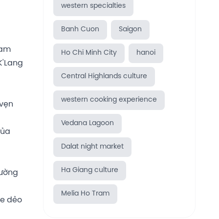
western specialties
Banh Cuon
Saigon
Nam
Ho Chi Minh City
hanoi
K'Lang
Central Highlands culture
western cooking experience
 vẹn
Vedana Lagoon
của
Dalat night market
Ha Giang culture
đường
Melia Ho Tram
ỏe dẻo