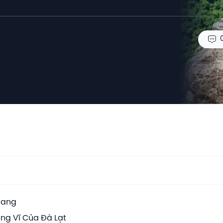
iang
ùng Vĩ Của Đà Lạt