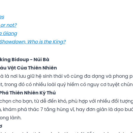
es
 or not?
Ha Giang
ic Showdown, Who is the King?
king Bidoup - Núi Bà
 Báu Vật Của Thiên Nhiên
à là nơi lưu giữ hệ sinh thái vô cùng đa dạng và phong p
ật, trong đó có nhiều loài quý hiếm có nguy cơ tuyệt chủn
 Phá Thiên Nhiên Kỳ Thú
chọn cho bạn, từ dễ đến khó, phù hợp với nhiều đối tượn
m, khám phá thác 7 tầng hùng vĩ, hay đơn giản là dạo bư
ong lành.
ơ