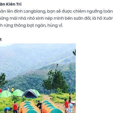
n Kiên Trì
hân lên đỉnh Langbiang, bạn sẽ được chiêm ngưỡng toà
những mái nhà nhỏ xinh nép mình bên sườn đồi, là hồ Xuâ
h rừng thông bạt ngàn, hùng vĩ.
t