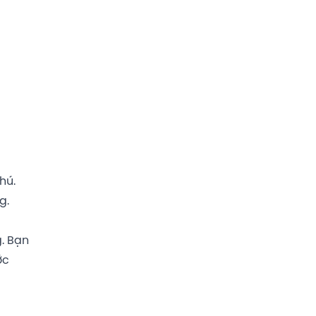
hú.
g.
g. Bạn
ớc