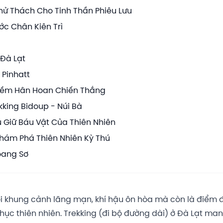
Thử Thách Cho Tinh Thần Phiêu Lưu
c Chân Kiên Trì
 Đà Lạt
 Pinhatt
 Niềm Hân Hoan Chiến Thắng
kking Bidoup - Núi Bà
ưu Giữ Báu Vật Của Thiên Nhiên
 Khám Phá Thiên Nhiên Kỳ Thú
oang Sơ
ới khung cảnh lãng mạn, khí hậu ôn hòa mà còn là điểm đ
c thiên nhiên. Trekking (đi bộ đường dài) ở Đà Lạt ma