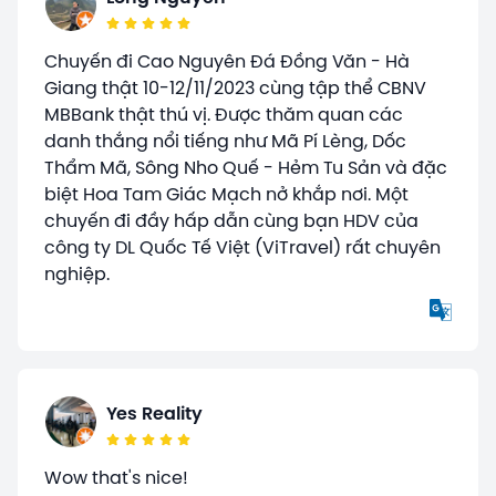
Chuyến đi Cao Nguyên Đá Đồng Văn - Hà
Giang thật 10-12/11/2023 cùng tập thể CBNV
MBBank thật thú vị. Được thăm quan các
danh thắng nổi tiếng như Mã Pí Lèng, Dốc
Thẩm Mã, Sông Nho Quế - Hẻm Tu Sản và đặc
biệt Hoa Tam Giác Mạch nở khắp nơi. Một
chuyến đi đầy hấp dẫn cùng bạn HDV của
công ty DL Quốc Tế Việt (ViTravel) rất chuyên
nghiệp.
Yes Reality
Wow that's nice!