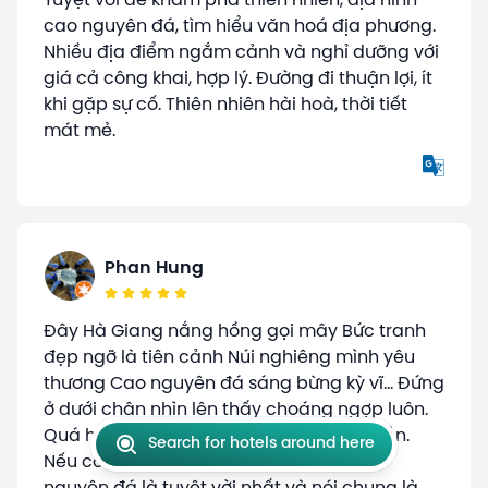
Tuyệt vời để khám phá thiên nhiên, địa hình
cao nguyên đá, tìm hiểu văn hoá địa phương.
Nhiều địa điểm ngắm cảnh và nghỉ dưỡng với
giá cả công khai, hợp lý. Đường đi thuận lợi, ít
khi gặp sự cố. Thiên nhiên hài hoà, thời tiết
mát mẻ.
Phan Hung
Đây Hà Giang nắng hồng gọi mây Bức tranh
đẹp ngỡ là tiên cảnh Núi nghiêng mình yêu
thương Cao nguyên đá sáng bừng kỳ vĩ... Đứng
ở dưới chân nhìn lên thấy choáng ngợp luôn.
Quá hùng vĩ, đáng để khám phá nhiều lần.
Search for hotels around here
Nếu có thời gian thì nên đi sâu vào cao