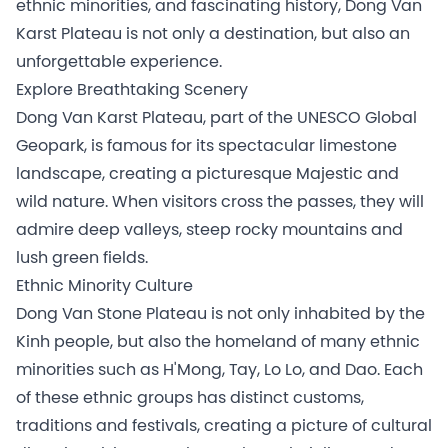
ethnic minorities, and fascinating history, Dong Van
Karst Plateau is not only a destination, but also an
unforgettable experience.
Explore Breathtaking Scenery
Dong Van Karst Plateau, part of the UNESCO Global
Geopark, is famous for its spectacular limestone
landscape, creating a picturesque Majestic and
wild nature. When visitors cross the passes, they will
admire deep valleys, steep rocky mountains and
lush green fields.
Ethnic Minority Culture
Dong Van Stone Plateau is not only inhabited by the
Kinh people, but also the homeland of many ethnic
minorities such as H'Mong, Tay, Lo Lo, and Dao. Each
of these ethnic groups has distinct customs,
traditions and festivals, creating a picture of cultural