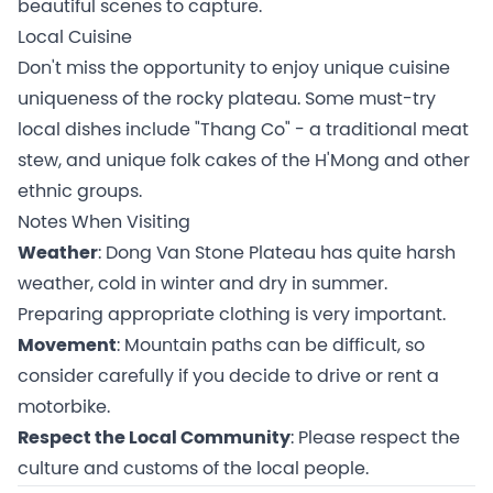
beautiful scenes to capture.
Local Cuisine
Don't miss the opportunity to enjoy unique cuisine
uniqueness of the rocky plateau. Some must-try
local dishes include "Thang Co" - a traditional meat
stew, and unique folk cakes of the H'Mong and other
ethnic groups.
Notes When Visiting
Weather
: Dong Van Stone Plateau has quite harsh
weather, cold in winter and dry in summer.
Preparing appropriate clothing is very important.
Movement
: Mountain paths can be difficult, so
consider carefully if you decide to drive or rent a
motorbike.
Respect the Local Community
: Please respect the
culture and customs of the local people.